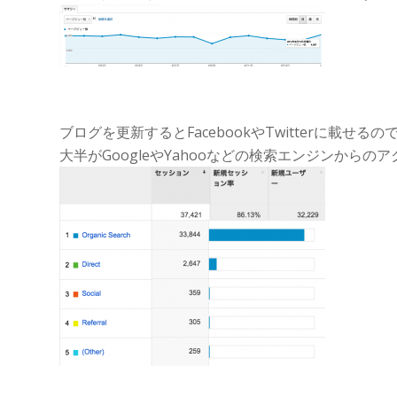
ブログを更新するとFacebookやTwitterに載
大半がGoogleやYahooなどの検索エンジンからの