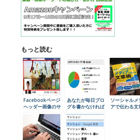
もっと読む
Facebookページ
あなたが毎日ブロ
ソーシャルメ
ヘッダー画像のサ
グを書かなければ
アで伝わる文
イズは？
いけない3つの理
由