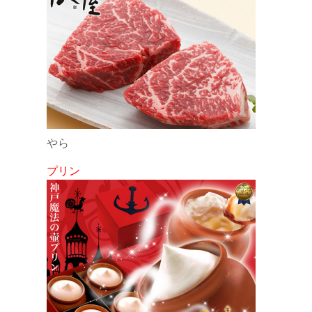
やら
プリン