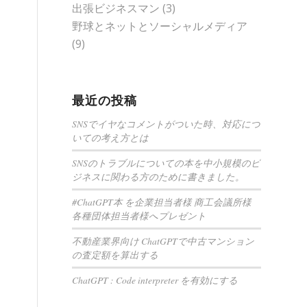
出張ビジネスマン
(3)
野球とネットとソーシャルメディア
(9)
最近の投稿
SNSでイヤなコメントがついた時、対応につ
いての考え方とは
SNSのトラブルについての本を中小規模のビ
ジネスに関わる方のために書きました。
#ChatGPT本 を企業担当者様 商工会議所様
各種団体担当者様へプレゼント
不動産業界向け ChatGPTで中古マンション
の査定額を算出する
ChatGPT : Code interpreter を有効にする