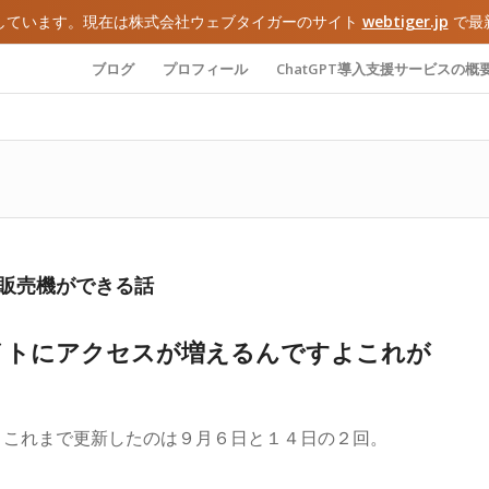
しています。現在は株式会社ウェブタイガーのサイト
webtiger.jp
で最
ブログ
プロフィール
ChatGPT導入支援サービスの概
販売機ができる話
イトにアクセスが増えるんですよこれが
。これまで更新したのは９月６日と１４日の２回。