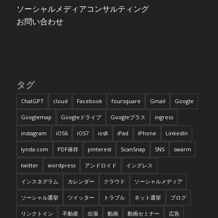
ソーシャルメディアコンサルティング
お問い合わせ
タグ
ChatGPT
cloud
Facebook
foursquare
Gmail
Google
Googlemap
Googleドライブ
Googleプラス
ingress
instagram
iOS6
iOS7
ios8
iPad
iPhone
LinkedIn
lynda.com
PDF保存
pinterest
ScanSnap
SNS
swarm
twitter
wordpress
アンドロイド
イングレス
インスタグラム
カレンダー
クラウド
ソーシャルメディア
ソーシャル選挙
ツイッター
トラブル
ネット選挙
ブログ
リンクトイン
不動産
出張
動画
動画セミナー
広告