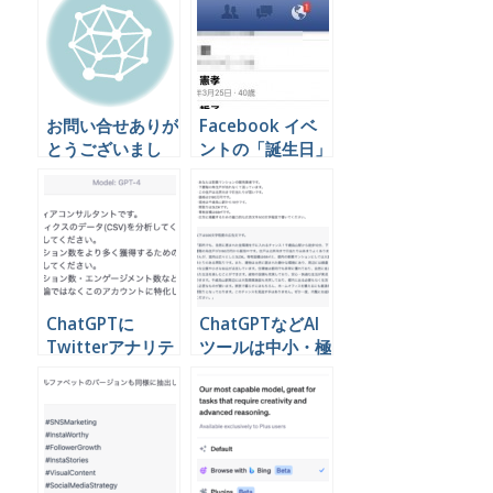
お問い合せありが
Facebook イベ
とうございまし
ントの「誕生日」
た。
欄に年齢を表示さ
せない方法
ChatGPTに
ChatGPTなどAI
Twitterアナリテ
ツールは中小・極
ィクスのデータを
小規模の組織のIT
読み込ませて分析
オンチこそ使うべ
する
きだと考える理由