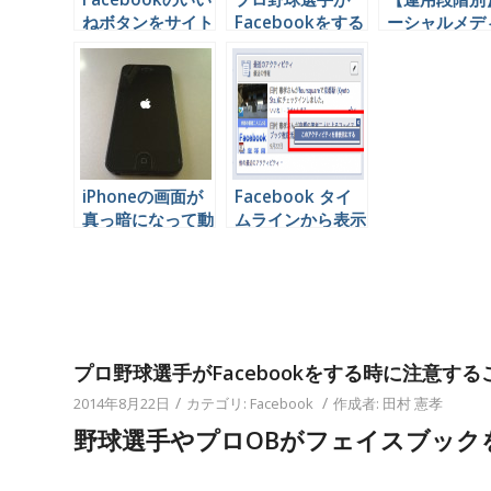
ねボタンをサイト
Facebookをする
ーシャルメデ
やブログに掲載す
時に注意すること
を企業が運営
る方法
とは
ときに設定す
きＫＰＩとは
iPhoneの画面が
Facebook タイ
真っ暗になって動
ムラインから表示
かなくなった時復
させたくないアク
活させる方法
ティビティを消す
方法
プロ野球選手がFacebookをする時に注意する
/
/
2014年8月22日
カテゴリ:
Facebook
作成者:
田村 憲孝
野球選手やプロOBがフェイスブック