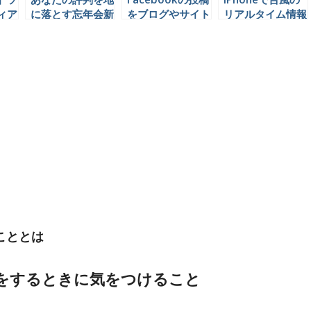
ィア
に落とす忘年会新
をブログやサイト
リアルタイム情報
する
年会でのソーシャ
に埋め込む方法
を知る
るべ
ルメディアの使い
方ｗｗ
こととは
をするときに気をつけること