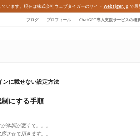
しています。現在は株式会社ウェブタイガーのサイト
webtiger.jp
で最
ブログ
プロフィール
ChatGPT導入支援サービスの概
ラインに載せない設定方法
認制にする手順
すが体調が悪くて。。。
欠席させて頂きます。。