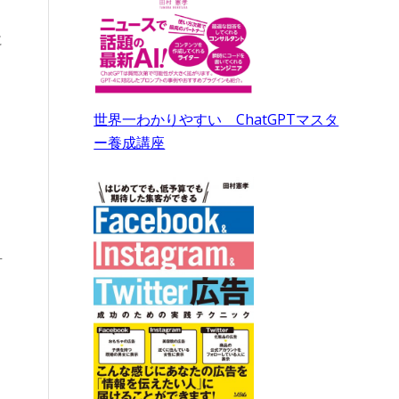
に
世界一わかりやすい ChatGPTマスタ
ー養成講座
て
方