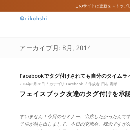
このサイトは更新をストップ
アーカイブ月: 8月, 2014
Facebookでタグ付けされても自分のタイム
/
/
2014年8月26日
カテゴリ:
Facebook
作成者:
田村 憲孝
フェイスブック友達のタグ付けを承
すいません！今日のセミナー、出席したかったんで
子供が熱を出しまして、本日の交流会、残念ですが