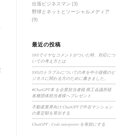
出張ビジネスマン
(3)
野球とネットとソーシャルメディア
(9)
て
最近の投稿
SNSでイヤなコメントがついた時、対応につ
いての考え方とは
交
SNSのトラブルについての本を中小規模のビ
ジネスに関わる方のために書きました。
#ChatGPT本 を企業担当者様 商工会議所様
各種団体担当者様へプレゼント
不動産業界向け ChatGPTで中古マンション
の査定額を算出する
ChatGPT : Code interpreter を有効にする
。