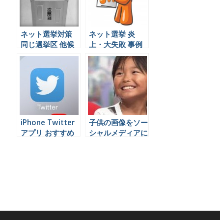
ネット選挙対策
ネット選挙 炎
同じ選挙区 他候
上・大失敗 事例
補のソーシャルメ
2013年 参院選
ディアの影響度を
分析できるツール
iPhone Twitter
子供の画像をソー
アプリ おすすめ
シャルメディアに
比較
掲載することの危
険性とは