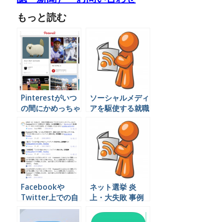
もっと読む
Pinterestがいつ
ソーシャルメディ
の間にかめっちゃ
アを駆使する就職
使えるメディアに
活動生に対応する
なっていた
方法
Facebookや
ネット選挙 炎
Twitter上での自
上・大失敗 事例
社の評判を簡単に
2013年 参院選
調べる方法