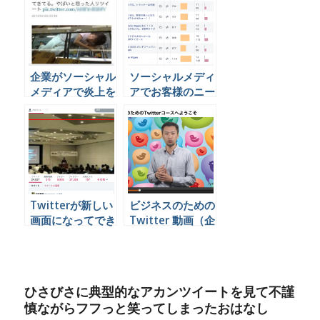
企業がソーシャル
ソーシャルメディ
メディアで炎上を
アでお客様のニー
防止するには、変
ズをつかむ３つの
なユーザーに絡ま
方法
れることにビビる
よりも先にやるこ
とがある
Twitterが新しい
ビジネスのための
画面になってでき
Twitter 動画（企
るようになったこ
業向け）
と 2014
ひさびさに典型的なアカンツイートを見て不謹
慎ながらフフっと笑ってしまったおはなし