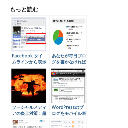
もっと読む
Facebook タイ
あなたが毎日ブロ
ムラインから表示
グを書かなければ
させたくないアク
いけない3つの理
ティビティを消す
由
方法
ソーシャルメディ
WordPressのブ
アの炎上対策！超
ログをモバイル表
迅速に切り抜けた
示対応にするプラ
この事例に学べ！
グイン