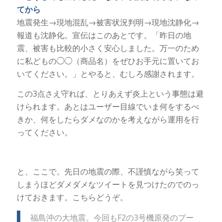
てから
地震発生→現地混乱→被害状況判明→現地沈静化→
報道も沈静化。宣伝はこのあとです。「昨日の地
震、被害も比較的小さく安心しました。万一のため
に私どもの◯◯（商品名）をぜひお手元に置いてお
いてください。」とやると、むしろ感謝されます。
この3点さえ守れば、とりあえず炎上という事態は避
けられます。あとはユーザー目線でいま何をするべ
きか、何をしたらダメなのかを考えながら運用を行
ってください。
と、ここで。先日の地震の際、不謹慎ながら笑って
しまうほどダメダメなツイートを見つけたのでのっ
けておきます。こちらどうぞ。
福島沖の大地震。今回もF2の3号機原発のプー