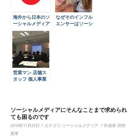
海外から日本のソ
なぜそのインフル
ーシャルメディア
エンサーはソーシ
はどう見られてい
ャルメディアを辞
るか
めたのか
営業マン 店舗ス
タッフ 個人事業
主 がソーシャル
メディアやなんや
でビジネスを展開
するには。
ソーシャルメディアにそんなことまで求められ
ても困るのです
/
/
2016年11月25日
カテゴリ:
ソーシャルメディア
作成者:
田村
憲孝