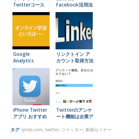
Twitterコース
Facebook活用法
youtube 無料
動画セミナー
Google
リンクトイン ア
Analytics
カウント取得方法
Adwords リンダ
解説動画
ドットコム日本版
iPhone Twitter
Twitterのアンケ
アプリ おすすめ
ート機能は企業ア
比較
カウントでこう使
うといいと思うん
タグ:
lynda.com
,
twitter
,
ツイッター
,
動画セミナー
やけど