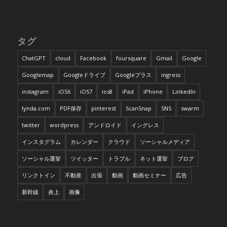
タグ
ChatGPT
cloud
Facebook
foursquare
Gmail
Google
Googlemap
Googleドライブ
Googleプラス
ingress
instagram
iOS6
iOS7
ios8
iPad
iPhone
LinkedIn
lynda.com
PDF保存
pinterest
ScanSnap
SNS
swarm
twitter
wordpress
アンドロイド
イングレス
インスタグラム
カレンダー
クラウド
ソーシャルメディア
ソーシャル選挙
ツイッター
トラブル
ネット選挙
ブログ
リンクトイン
不動産
出張
動画
動画セミナー
広告
新幹線
炎上
画像