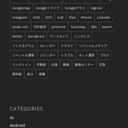
Googlemap
Googleドライブ
Googleプラス
ingress
instagram
iOS6
iOS7
ios8
iPad
iPhone
LinkedIn
lynda.com
PDF保存
pinterest
ScanSnap
SNS
swarm
twitter
wordpress
アンドロイド
イングレス
インスタグラム
カレンダー
クラウド
ソーシャルメディア
ソーシャル選挙
ツイッター
トラブル
ネット選挙
ブログ
リンクトイン
不動産
出張
動画
動画セミナー
広告
新幹線
炎上
画像
CATEGORIES
AI
Android