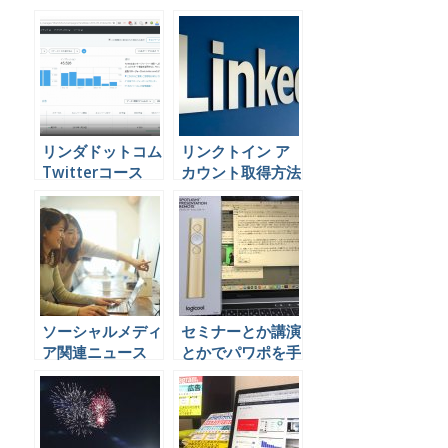
リンダドットコム
リンクトイン ア
Twitterコース
カウント取得方法
youtube 無料
解説動画
ソーシャルメディ
セミナーとか講演
ア関連ニュース
とかでパワポを手
2018年2月12
元でスッスと動か
日〜2月18日
せるリモコンみた
いのを入手したの
でレビュー