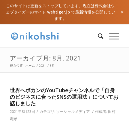
このサイトは更新をストップしています。現在は株式会社ウ
×
ェブタイガーのサイト
webtiger.jp
で最新情報を公開してい
ます。
アーカイブ月: 8月, 2021
現在位置:
ホーム
/
2021
/
8月
世界へボカンのYouTubeチャンネルで「自身
のビジネスに合ったSNSの運用法」についてお
話しました
/
/
2021年8月23日
カテゴリ:
ソーシャルメディア
作成者:
田村
憲孝