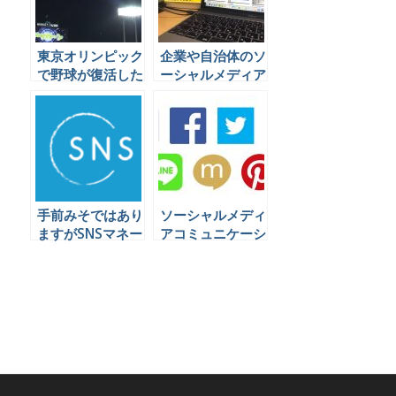
東京オリンピック
企業や自治体のソ
で野球が復活した
ーシャルメディア
ことについて、ソ
担当者さんに書籍
ーシャル民はどう
をあげようとおも
言っているのか見
いました。 #ソー
てみました
シャル広告の本
手前みそではあり
ソーシャルメディ
ますがSNSマネー
アコミュニケーシ
ジャー養成講座を
ョンの代行業務を
半年やってきて気
できる会社は日本
付いた予想外のメ
にほとんど無いら
リットを書きます
しい。