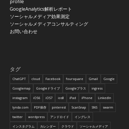
profile
GoogleAnalytics解析レポート
ソーシャルメディア効果測定
ソーシャルメディアコンサルティング
お問い合わせ
タグ
ChatGPT
cloud
Facebook
foursquare
Gmail
Google
Googlemap
Googleドライブ
Googleプラス
ingress
instagram
iOS6
iOS7
ios8
iPad
iPhone
LinkedIn
lynda.com
PDF保存
pinterest
ScanSnap
SNS
swarm
twitter
wordpress
アンドロイド
イングレス
インスタグラム
カレンダー
クラウド
ソーシャルメディア