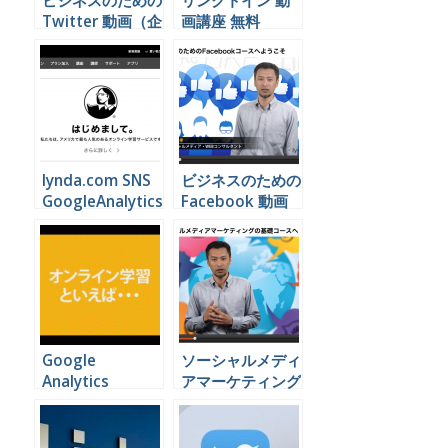
ビジネスのための
リンクトイン 動
Twitter 動画（企
画講座 無料
業向け）
lynda.com
lynda.com SNS
ビジネスのための
GoogleAnalytics
Facebook 動画
動画セミナー一覧
（企業向け）
Google
ソーシャルメディ
Analytics
アマーケティング
Adwords リンダ
の基礎 動画（企
ドットコム日本版
業向け）