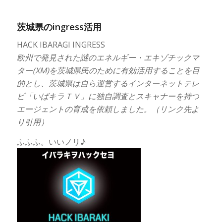
茨城県のingress活用
HACK IBARAGI INGRESS
欧州で発見された謎のエネルギー・エキゾチックマ
ター(XM)を茨城県民のために有効活用することを目
的とし、茨城県は自ら運営するインターネットテレ
ビ「いばキラＴＶ」に独自調査とスキャナーを持つ
エージェントの育成を依頼しました。（リンク先よ
り引用）
ふふふ。いいノリ♪