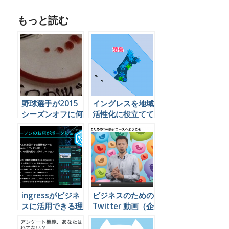
もっと読む
野球選手が2015
イングレスを地域
シーズンオフに何
活性化に役立てて
をやっているかを
いる地方公共団体
Twitterで見てみ
の事例
よう
ingressがビジネ
ビジネスのための
スに活用できる理
Twitter 動画（企
由をがっつり書い
業向け）
てみましたで