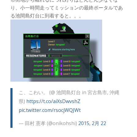
り、小一時間走ってミッションの最終ポータルであ
る池間島灯台に到着すると。。。
こ、こわい。 (@ 池間島灯台 in 宮古島市, 沖縄
県)
https://t.co/aiXsDwvshZ
pic.twitter.com/rsocjWQJWt
— 田村 憲孝 (@onikohshi)
2015, 2月 22