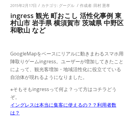
/
/
2015年2月17日
カテゴリ:
グーグル
作成者:
田村 憲孝
ingress 観光 町おこし 活性化事例 東
村山市 岩手県 横須賀市 茨城県 中野区
和歌山 など
GoogleMapをベースにリアルに動きまわるスマホ用
陣取りゲームingress。ユーザーが増加してきたこと
によって、観光客増加・地域活性化に役立てている
自治体が現れるようになりました。
※そもそもingressって何よ？って方はコチラどう
ぞ。
イングレスは本当に集客に使えるの？？利用者数
は？