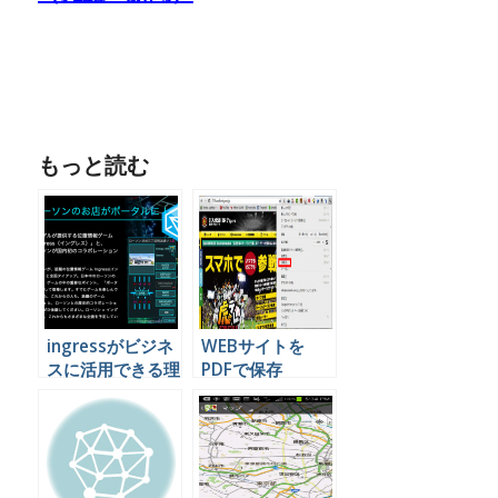
もっと読む
ingressがビジネ
WEBサイトを
スに活用できる理
PDFで保存
由をがっつり書い
Googleドライブ
てみましたで