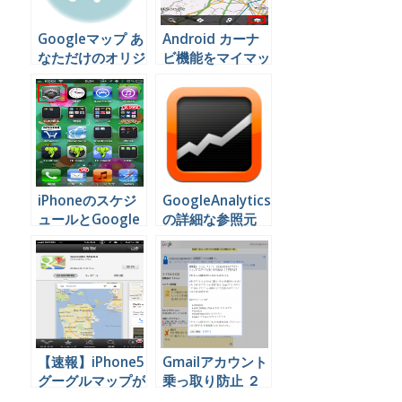
Googleマップ あ
Android カーナ
なただけのオリジ
ビ機能をマイマッ
ナル地図を作って
プと連動して使う
みよう
とこんなに便利！
iPhoneのスケジ
GoogleAnalytics
ュールとGoogle
の詳細な参照元
カレンダーを連動
URLをiPad(mini)
する
で確認できるアプ
リ
【速報】iPhone5
Gmailアカウント
グーグルマップが
乗っ取り防止 ２
復活！
段階認証の設定方