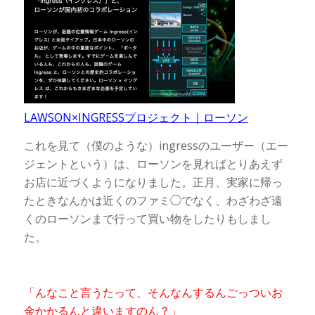
LAWSON×INGRESSプロジェクト｜ローソン
これを見て（僕のような）ingressのユーザー（エー
ジェントという）は、ローソンを見ればとりあえず
お店に近づくようになりました。正月、実家に帰っ
たときなんかは近くのファミ◯でなく、わざわざ遠
くのローソンまで行って買い物をしたりもしまし
た。
「んなこと言うたって、そんなんするんごっついお
金かかるんと違いますのん？」