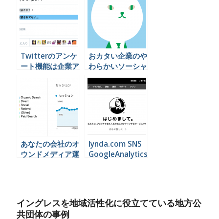
Twitterのアンケ
おカタい企業のや
ート機能は企業ア
わらかいソーシャ
カウントでこう使
ルメディア活用事
うといいと思うん
例
やけど
あなたの会社のオ
lynda.com SNS
ウンドメディア運
GoogleAnalytics
用が絶対に成功し
動画セミナー一覧
てしまう７つのポ
イントとは
イングレスを地域活性化に役立てている地方公
共団体の事例