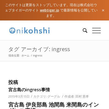
このサイトは更新をストップしています。現在は株式会社ウ
×
ェブタイガーのサイト
webtiger.jp
で最新情報を公開してい
ます。
タグ アーカイブ: ingress
現在位置:
ホーム
/
ingress
投稿
宮古島のingress事情
/
/
2015年3月15日
カテゴリ:
グーグル
作成者:
田村 憲孝
宮古島 伊良部島 池間島 来間島のイン