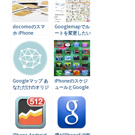
docomoのスマ
Googlemapでル
ホ iPhone
ートを変更したい
Android をSIMフ
時は
リーにする手順
Googleマップ あ
iPhoneのスケジ
なただけのオリジ
ュールとGoogle
ナル地図を作って
カレンダーを連動
みよう
する