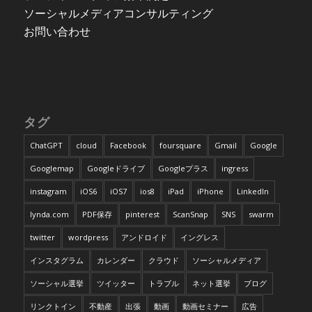
ソーシャルメディアコンサルティング
お問い合わせ
タグ
ChatGPT
cloud
Facebook
foursquare
Gmail
Google
Googlemap
Googleドライブ
Googleプラス
ingress
instagram
iOS6
iOS7
ios8
iPad
iPhone
LinkedIn
lynda.com
PDF保存
pinterest
ScanSnap
SNS
swarm
twitter
wordpress
アンドロイド
イングレス
インスタグラム
カレンダー
クラウド
ソーシャルメディア
ソーシャル選挙
ツイッター
トラブル
ネット選挙
ブログ
リンクトイン
不動産
出張
動画
動画セミナー
広告