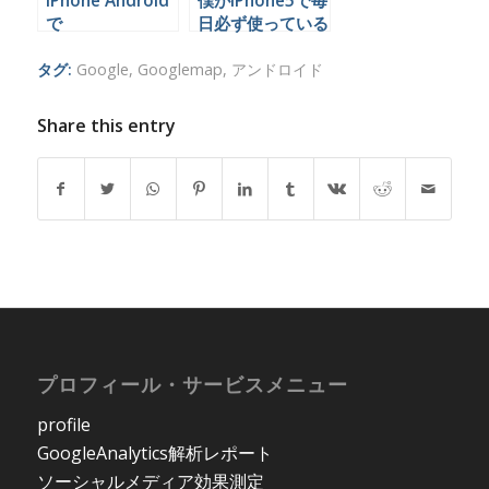
iPhone Android
僕がiPhone5で毎
で
日必ず使っている
GoogleAnalytics
５つのGoogleサ
を確認できるアプ
ービスと便利な関
タグ:
Google
,
Googlemap
,
アンドロイド
リ
連アプリ
Share this entry
プロフィール・サービスメニュー
profile
GoogleAnalytics解析レポート
ソーシャルメディア効果測定