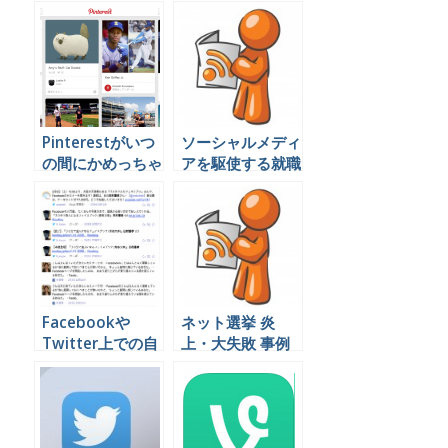
Pinterestがいつ
ソーシャルメディ
の間にかめっちゃ
アを駆使する就職
使えるメディアに
活動生に対応する
なっていた
方法
Facebookや
ネット選挙 炎
Twitter上での自
上・大失敗 事例
社の評判を簡単に
2013年 参院選
調べる方法