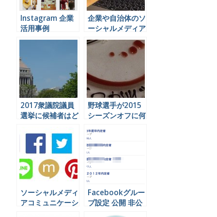
Instagram 企業
企業や自治体のソ
活用事例
ーシャルメディア
担当者さんに書籍
をあげようとおも
いました。 #ソー
シャル広告の本
2017衆議院議員
野球選手が2015
選挙に候補者はど
シーズンオフに何
うソーシャルメデ
をやっているかを
ィアを運用すれば
Twitterで見てみ
良いのか
よう
ソーシャルメディ
Facebookグルー
アコミュニケーシ
プ設定 公開 非公
ョンの代行業務を
開 秘密の違いと