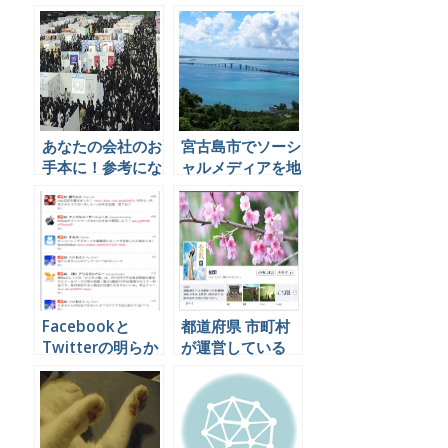
ェックインしてな
ィアのコンテンツ
くても位置情報が
に利用している事
常に公開されてる
例
んですよう
あなたの会社のお
宮古島市でソーシ
手本に！参考にな
ャルメディアを地
る新卒採用
域活性の一環とし
Facebookページ
て活用している話
Facebookと
都道府県 市町村
Twitterの明らか
が運営している
な３つの違いを理
Facebookページ
解して効果的に連
一覧
動させる方法