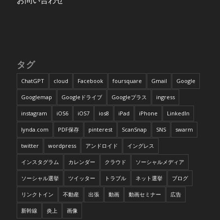
お問い合わせ
タグ
ChatGPT
cloud
Facebook
foursquare
Gmail
Google
Googlemap
Googleドライブ
Googleプラス
ingress
instagram
iOS6
iOS7
ios8
iPad
iPhone
LinkedIn
lynda.com
PDF保存
pinterest
ScanSnap
SNS
swarm
twitter
wordpress
アンドロイド
イングレス
インスタグラム
カレンダー
クラウド
ソーシャルメディア
ソーシャル選挙
ツイッター
トラブル
ネット選挙
ブログ
リンクトイン
不動産
出張
動画
動画セミナー
広告
新幹線
炎上
画像