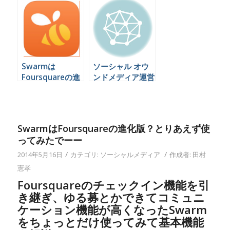
できる会社は日本
は
にほとんど無いら
しい。
Swarmは
ソーシャル オウ
Foursquareの進
ンドメディア運営
化版？とりあえず
コンサルティング
使ってみたでーー
SwarmはFoursquareの進化版？とりあえず使
ってみたでーー
/
/
2014年5月16日
カテゴリ:
ソーシャルメディア
作成者:
田村
憲孝
Foursquareのチェックイン機能を引
き継ぎ、ゆる募とかできてコミュニ
ケーション機能が高くなったSwarm
をちょっとだけ使ってみて基本機能