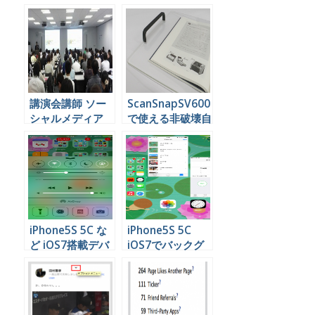
スキャナがでた！
講演会講師 ソー
ScanSnapSV600
シャルメディア
で使える非破壊自
大阪 京都 滋賀
炊の便利ツールが
出ますよぉ
iPhone5S 5C な
iPhone5S 5C
ど iOS7搭載デバ
iOS7でバックグ
イスで基本機能を
ラウンドで開いて
素早く利用する方
いるアプリを閉じ
法
る方法