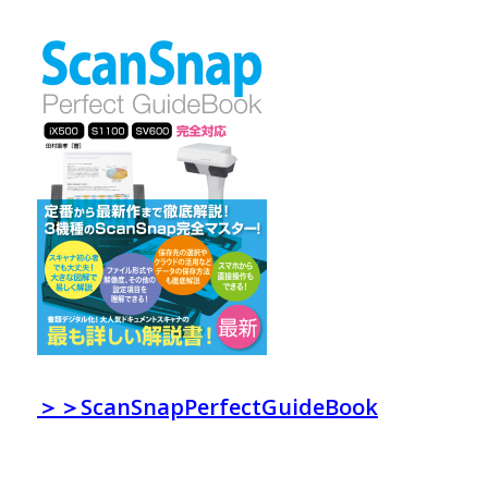
＞＞ScanSnapPerfectGuideBook