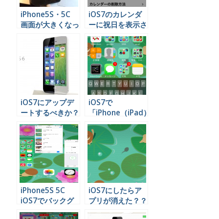
iPhone5S・5C
iOS7のカレンダ
画面が大きくなっ
ーに祝日を表示さ
てしまったのを戻
せる手順
す方法
iOS7にアップデ
iOS7で
ートするべきか？
「iPhone（iPad）
を検索」を使う方
法
iPhone5S 5C
iOS7にしたらア
iOS7でバックグ
プリが消えた？？
ラウンドで開いて
いやいや大丈夫大