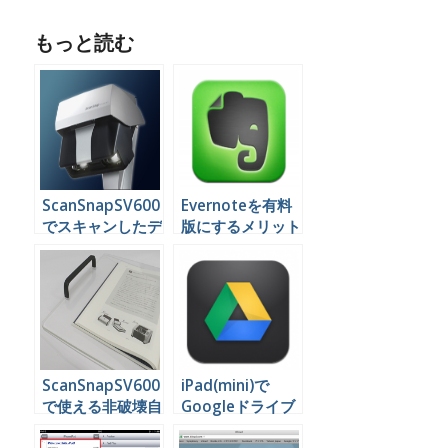
もっと読む
ScanSnapSV600
Evernoteを有料
でスキャンしたデ
版にするメリット
ータの画質って実
とは
際のところどうよ
ScanSnapSV600
iPad(mini)で
で使える非破壊自
Googleドライブ
炊の便利ツールが
のデータを編集す