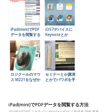
出ますよぉ
る
iPad(mini)でPDF
iOS7デバイスに
データを閲覧する
Keynoteとか
方法
Pagesとか
Numbersを無料
で入れる方法
ロジクールのマウ
セミナーとか講演
ス M221をなぜか
とかでパワポを手
オーストリアで開
元でスッスと動か
封することになっ
せるリモコンみた
た。
いのを入手したの
でレビュー
iPad(mini)でPDFデータを閲覧する方法
/
/
2013年3月29日
カテゴリ:
iPhoneとiPad
作成者:
田村 憲孝