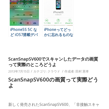
いるアプリを閉じ
丈夫
る方法
iPhone5S 5C な
iPhoneってどっ
ど iOS7搭載デバ
かに忘れるものな
イスで基本機能を
ので、絶対この設
素早く利用する方
定しといたほうが
法
いいよ
ScanSnapSV600でスキャンしたデータの画質
って実際のところどうよ
/
/
2013年7月15日
カテゴリ:
クラウド
作成者:
田村 憲孝
ScanSnapSV600の画質って実際どう
よ
新しく発売されたScanSnapSV600、「非接触スキャ