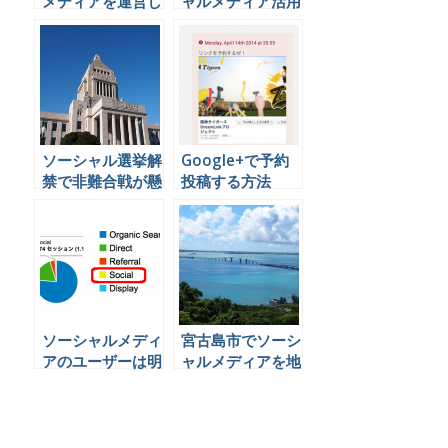
メディアを運営し
ャルメディア活用
なければいけない
に見る 公的機
理由と万一の事態
関・政治家の効果
のために打ってお
的な情報発信とは
くべき対策とは
ソーシャル選挙解
Google+で予約
禁で非難合戦が懸
投稿する方法
念されるも、心配
する必要などない
理由とは
ソーシャルメディ
宮古島市でソーシ
アのユーザーは明
ャルメディアを地
らかにロイヤリテ
域活性の一環とし
ィが高いというデ
て活用している話
ータを示しますよ
っ