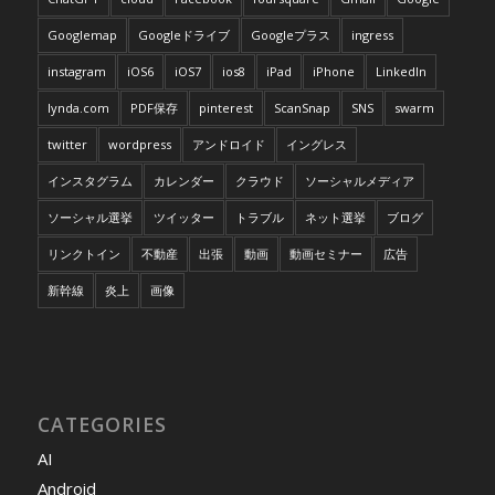
Googlemap
Googleドライブ
Googleプラス
ingress
instagram
iOS6
iOS7
ios8
iPad
iPhone
LinkedIn
lynda.com
PDF保存
pinterest
ScanSnap
SNS
swarm
twitter
wordpress
アンドロイド
イングレス
インスタグラム
カレンダー
クラウド
ソーシャルメディア
ソーシャル選挙
ツイッター
トラブル
ネット選挙
ブログ
リンクトイン
不動産
出張
動画
動画セミナー
広告
新幹線
炎上
画像
CATEGORIES
AI
Android