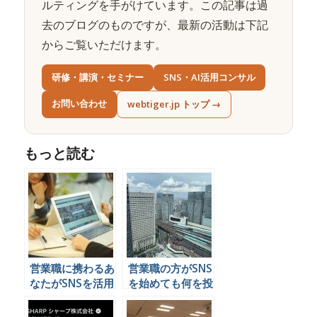
ルティングを手がけています。この記事は過
去のブログのものですが、最新の活動は下記
からご覧いただけます。
研修・講演・セミナー
SNS・AI活用コンサル
お問い合わせ
webtiger.jp トップ →
もっと読む
営業職に携わるあ
営業職の方がSNS
なたがSNSを活用
を始めても何を投
するメリットとは
稿したら良いのか
わからないみたい