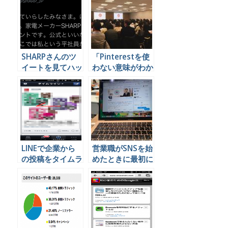
なので何を投稿し
たらいいのかを書
いておきます
SHARPさんのツ
「Pinterestを使
イートを見てハッ
わない意味がわか
と原点に戻った気
らない」というの
がしたお話
をもうちょっと細
かいところまで書
きたいので書く。
LINEで企業から
営業職がSNSを始
の投稿をタイムラ
めたときに最初に
インに表示させな
やるべき3つの行
い方法 iPhone
動とは