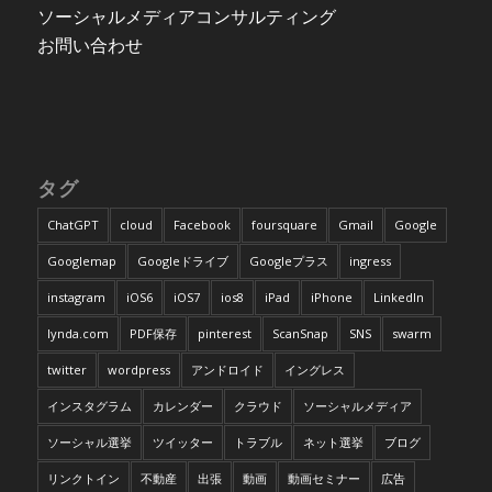
ソーシャルメディアコンサルティング
お問い合わせ
タグ
ChatGPT
cloud
Facebook
foursquare
Gmail
Google
Googlemap
Googleドライブ
Googleプラス
ingress
instagram
iOS6
iOS7
ios8
iPad
iPhone
LinkedIn
lynda.com
PDF保存
pinterest
ScanSnap
SNS
swarm
twitter
wordpress
アンドロイド
イングレス
インスタグラム
カレンダー
クラウド
ソーシャルメディア
ソーシャル選挙
ツイッター
トラブル
ネット選挙
ブログ
リンクトイン
不動産
出張
動画
動画セミナー
広告