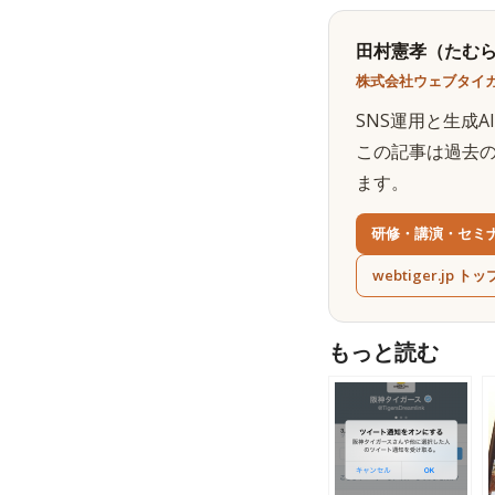
田村憲孝（たむら
株式会社ウェブタイガ
SNS運用と生成
この記事は過去
ます。
研修・講演・セミ
webtiger.jp トッ
もっと読む