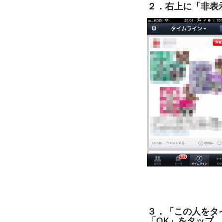
２．右上に「非表
３．「この人をタ
「OK」をタップ