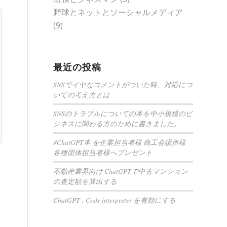
野球とネットとソーシャルメディア
(9)
最近の投稿
SNSでイヤなコメントがついた時、対応につ
いての考え方とは
SNSのトラブルについての本を中小規模のビ
ジネスに関わる方のために書きました。
#ChatGPT本 を企業担当者様 商工会議所様
各種団体担当者様へプレゼント
不動産業界向け ChatGPTで中古マンション
の査定額を算出する
ChatGPT : Code interpreter を有効にする