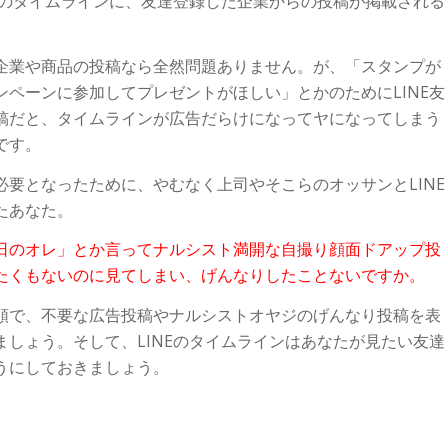
NEのタイムラインに、友達登録した企業からの投稿が掲載される
。
企業や商品の投稿なら全然問題ありません。が、「スタンプが
ンペーンに参加してプレゼントがほしい」とかのためにLINE友
稿だと、タイムラインが広告だらけになってヤになってしまう
です。
必要となったために、やむなく上司やそこらのオッサンとLINE
たあなた。
日のオレ」とか言ってナルシスト満開な自撮り顔面ドアップ投
たくもないのに見てしまい、げんなりしたことないですか。
順で、不要な広告投稿やナルシストオヤジのげんなり投稿を表
ましょう。そして、LINEのタイムラインはあなたが見たい友達
うにしておきましょう。