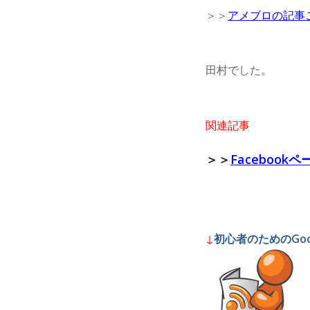
＞＞
アメブロの記事
田村でした。
関連記事
＞＞
Faceboo
↓
初心者のためのGoo