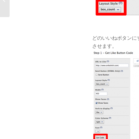
る方法
どのいいねボタンにす
させます。