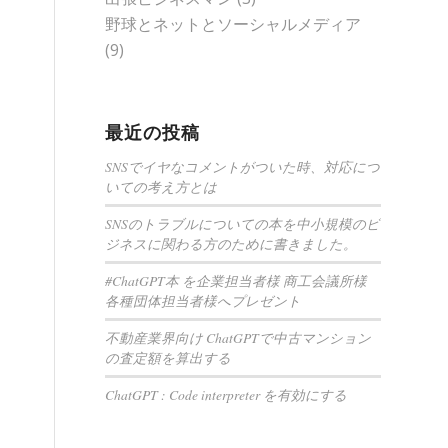
野球とネットとソーシャルメディア
(9)
最近の投稿
SNSでイヤなコメントがついた時、対応につ
いての考え方とは
SNSのトラブルについての本を中小規模のビ
ジネスに関わる方のために書きました。
#ChatGPT本 を企業担当者様 商工会議所様
各種団体担当者様へプレゼント
不動産業界向け ChatGPTで中古マンション
の査定額を算出する
ChatGPT : Code interpreter を有効にする