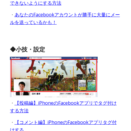
できないようにする方法
・
あなたのFacebookアカウントが勝手に大量にメー
ルを送っているかも！
◆小技・設定
・
【投稿編】iPhoneのFacebookアプリでタグ付け
する方法
・
【コメント編】iPhoneのFacebookアプリタグ付
けする