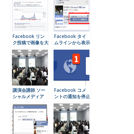
Facebook リン
Facebook タイ
ク投稿で画像を大
ムラインから表示
きく表示させる方
させたくないアク
法
ティビティを消す
方法
講演会講師 ソー
Facebook コメ
シャルメディア
ントの通知を停止
大阪 京都 滋賀
する方法