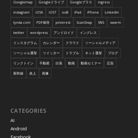
Googlemap
Googleドライブ
Googleプラス
ingress
instagram
iOS6
iOS7
ios8
iPad
iPhone
LinkedIn
lynda.com
PDF保存
pinterest
ScanSnap
SNS
swarm
twitter
wordpress
アンドロイド
イングレス
インスタグラム
カレンダー
クラウド
ソーシャルメディア
ソーシャル選挙
ツイッター
トラブル
ネット選挙
ブログ
リンクトイン
不動産
出張
動画
動画セミナー
広告
新幹線
炎上
画像
CATEGORIES
AI
Android
Facebook