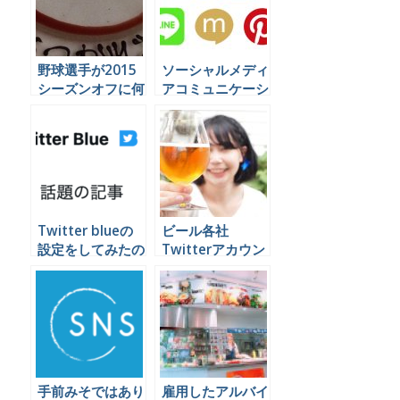
野球選手が2015
ソーシャルメディ
シーズンオフに何
アコミュニケーシ
をやっているかを
ョンの代行業務を
Twitterで見てみ
できる会社は日本
よう
にほとんど無いら
しい。
Twitter blueの
ビール各社
設定をしてみたの
Twitterアカウン
で今わかっている
ト比較
ことを書いておく
手前みそではあり
雇用したアルバイ