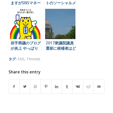
ますがSNSマネー
トのソーシャルメ
ジャー養成講座を
ディア投稿による
半年やってきて気
炎上を防ぐことは
付いた予想外のメ
できるのか
リットを書きます
岩手県議のブログ
2017衆議院議員
が炎上 やっぱり
選挙に候補者はど
ブログは怖い！？
うソーシャルメデ
ィアを運用すれば
タグ:
SNS
,
Threads
良いのか
Share this entry