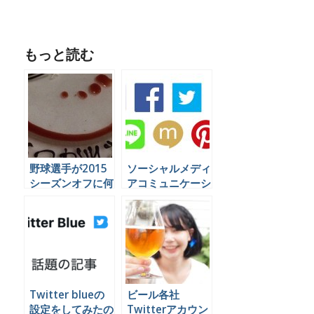
もっと読む
野球選手が2015
ソーシャルメディ
シーズンオフに何
アコミュニケーシ
をやっているかを
ョンの代行業務を
Twitterで見てみ
できる会社は日本
よう
にほとんど無いら
しい。
Twitter blueの
ビール各社
設定をしてみたの
Twitterアカウン