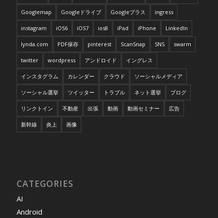
Googlemap
Googleドライブ
Googleプラス
ingress
instagram
iOS6
iOS7
ios8
iPad
iPhone
LinkedIn
lynda.com
PDF保存
pinterest
ScanSnap
SNS
swarm
twitter
wordpress
アンドロイド
イングレス
インスタグラム
カレンダー
クラウド
ソーシャルメディア
ソーシャル選挙
ツイッター
トラブル
ネット選挙
ブログ
リンクトイン
不動産
出張
動画
動画セミナー
広告
新幹線
炎上
画像
CATEGORIES
AI
Android