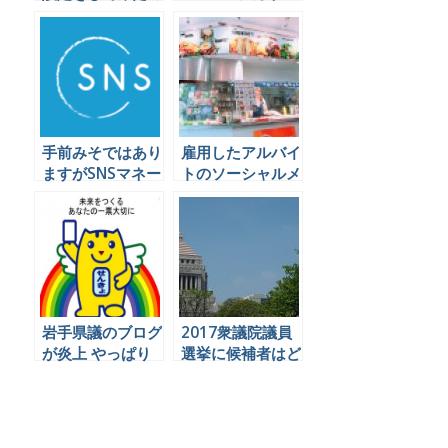
で今わかっている
ト比較
ことを書いておく
手前みそではあり
雇用したアルバイ
ますがSNSマネー
トのソーシャルメ
ジャー養成講座を
ディア投稿による
半年やってきて気
炎上を防ぐことは
付いた予想外のメ
できるのか
リットを書きます
岩手県議のブログ
2017衆議院議員
が炎上 やっぱり
選挙に候補者はど
ブログは怖い！？
うソーシャルメデ
ィアを運用すれば
良いのか