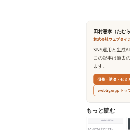
田村憲孝（たむら
株式会社ウェブタイガ
SNS運用と生成
この記事は過去
ます。
研修・講演・セミ
webtiger.jp トッ
もっと読む