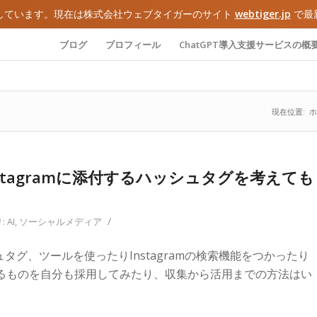
しています。現在は株式会社ウェブタイガーのサイト
webtiger.jp
で最
ブログ
プロフィール
ChatGPT導入支援サービスの概
現在位置:
ホ
Instagramに添付するハッシュタグを考えても
/
:
AI
,
ソーシャルメディア
ッシュタグ、ツールを使ったりInstagramの検索機能をつかったり
るものを自分も採用してみたり、収集から活用までの方法はい