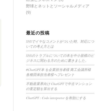
野球とネットとソーシャルメディア
(9)
最近の投稿
SNSでイヤなコメントがついた時、対応につ
いての考え方とは
SNSのトラブルについての本を中小規模のビ
ジネスに関わる方のために書きました。
#ChatGPT本 を企業担当者様 商工会議所様
各種団体担当者様へプレゼント
不動産業界向け ChatGPTで中古マンション
の査定額を算出する
ChatGPT : Code interpreter を有効にする