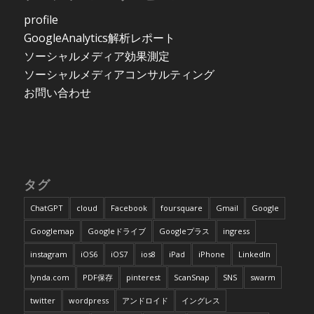
profile
GoogleAnalytics解析レポート
ソーシャルメディア効果測定
ソーシャルメディアコンサルティング
お問い合わせ
タグ
ChatGPT
cloud
Facebook
foursquare
Gmail
Google
Googlemap
Googleドライブ
Googleプラス
ingress
instagram
iOS6
iOS7
ios8
iPad
iPhone
LinkedIn
lynda.com
PDF保存
pinterest
ScanSnap
SNS
swarm
twitter
wordpress
アンドロイド
イングレス