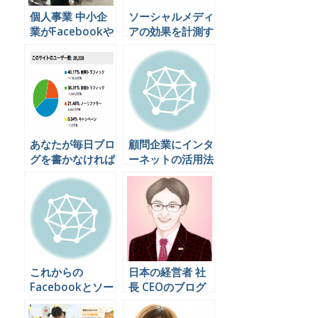
個人事業 中小企
ソーシャルメディ
業がFacebookや
アの効果を計測す
Twitterからお仕
る 売上 集客への
事を呼び込むため
貢献度
には？
あなたが毎日ブロ
顧問企業にインタ
グを書かなければ
ーネットの活用法
いけない3つの理
を伝えたいならお
由
手伝いします
これからの
日本の経営者 社
Facebookとソー
長 CEOのブログ
シャルメディア
まとめ
大阪