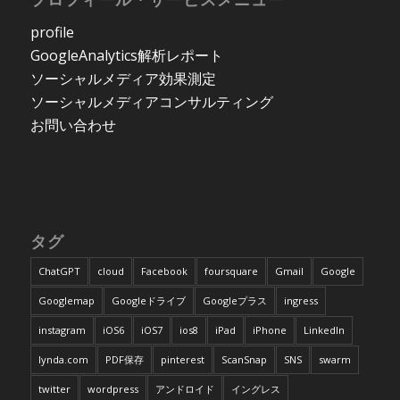
profile
GoogleAnalytics解析レポート
ソーシャルメディア効果測定
ソーシャルメディアコンサルティング
お問い合わせ
タグ
ChatGPT
cloud
Facebook
foursquare
Gmail
Google
Googlemap
Googleドライブ
Googleプラス
ingress
instagram
iOS6
iOS7
ios8
iPad
iPhone
LinkedIn
lynda.com
PDF保存
pinterest
ScanSnap
SNS
swarm
twitter
wordpress
アンドロイド
イングレス