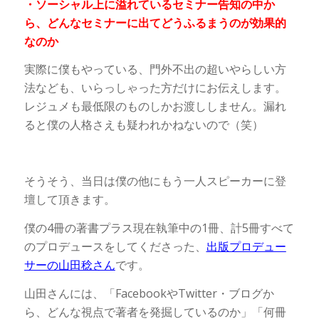
・ソーシャル上に溢れているセミナー告知の中か
ら、どんなセミナーに出てどうふるまうのが効果的
なのか
実際に僕もやっている、門外不出の超いやらしい方
法なども、いらっしゃった方だけにお伝えします。
レジュメも最低限のものしかお渡ししません。漏れ
ると僕の人格さえも疑われかねないので（笑）
そうそう、当日は僕の他にもう一人スピーカーに登
壇して頂きます。
僕の4冊の著書プラス現在執筆中の1冊、計5冊すべて
のプロデュースをしてくださった、
出版プロデュー
サーの山田稔さん
です。
山田さんには、「FacebookやTwitter・ブログか
ら、どんな視点で著者を発掘しているのか」「何冊