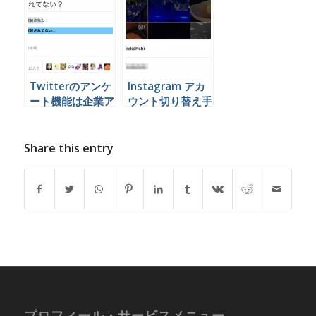
していいのでしょ
うか
Twitterのアンケ
Instagram アカ
ート機能は企業ア
ウント切り替え手
カウントでこう使
順 iPhone
うといいと思うん
Android
やけど
Share this entry
プロフィール・サービスメニュー