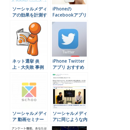
ソーシャルメディ
iPhoneの
アの効果を計測す
Facebookアプリ
る 売上 集客への
でコメントにタグ
貢献度
付けする
ネット選挙 炎
iPhone Twitter
上・大失敗 事例
アプリ おすすめ
2013年 参院選
比較
ソーシャルメディ
ソーシャルメディ
ア 動画セミナー
アに同じような内
ビジネス活用
容の投稿を何度も