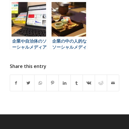
手で拡大縮小する
侵害に対して発信
方法
したツイートにつ
いて思うこと
企業や自治体のソ
企業の中の人的な
ーシャルメディア
ソーシャルメディ
担当者さんに書籍
ア運用がもたらし
をあげようとおも
た超個人的な体験
いました。 #ソー
からその価値を考
Share this entry
シャル広告の本
える。