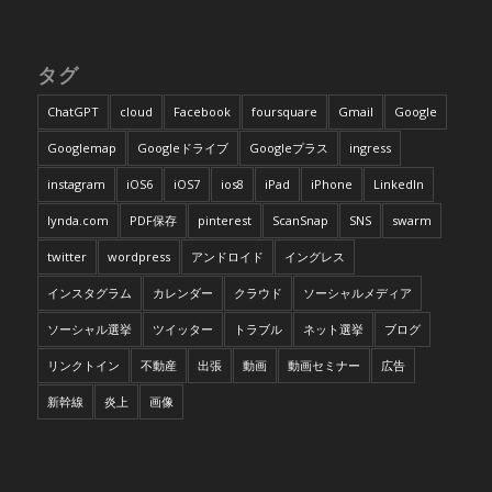
タグ
ChatGPT
cloud
Facebook
foursquare
Gmail
Google
Googlemap
Googleドライブ
Googleプラス
ingress
instagram
iOS6
iOS7
ios8
iPad
iPhone
LinkedIn
lynda.com
PDF保存
pinterest
ScanSnap
SNS
swarm
twitter
wordpress
アンドロイド
イングレス
インスタグラム
カレンダー
クラウド
ソーシャルメディア
ソーシャル選挙
ツイッター
トラブル
ネット選挙
ブログ
リンクトイン
不動産
出張
動画
動画セミナー
広告
新幹線
炎上
画像