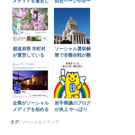
メディアを運営し
自社ページやポー
なければいけない
タルサイトと発信
理由と万一の事態
する内容の使い分
のために打ってお
けがわからない？
くべき対策とは
都道府県 市町村
ソーシャル選挙解
が運営している
禁で非難合戦が懸
Facebookページ
念されるも、心配
一覧
する必要などない
理由とは
企業がソーシャル
岩手県議のブログ
メディアを始める
が炎上 やっぱり
ならまずは
ブログは怖い！？
Facebookをおす
タグ:
ソーシャルメディア
すめする３つの理
由