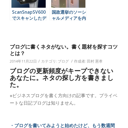
ScanSnapSV600
国政選挙のソーシ
でスキャンしたデ
ャルメディアを内
ータの画質って実
側から見て感じた
際のところどうよ
ことを書いてみよ
う。
ブログに書くネタがない。書く題材を探すコツ
とは？
/
/
2014年11月22日
カテゴリ:
ブログ
作成者:
田村 憲孝
ブログの更新頻度がキープできない
あなたに。ネタの探し方を書きまし
た。
※ビジネスブログを書く方向けの記事です。プライベ
ートな日記ブログは知りません。
・ブログを書いてみようと始めたけど、もう数週間