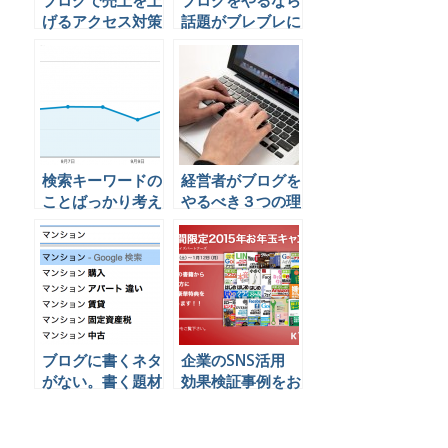
ブログで売上を上
ブログをやるなら
げるアクセス対策
話題がブレブレに
2つの方法
なってはいけない
３つの理由とは
検索キーワードの
経営者がブログを
ことばっかり考え
やるべき３つの理
てると自動販売機
由
ができる話
ブログに書くネタ
企業のSNS活用
がない。書く題材
効果検証事例をお
を探すコツとは？
年玉キャンペーン
でプレゼントして
います