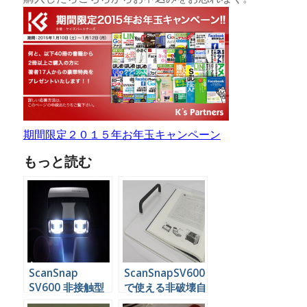
期間限定２０１５年お年玉キャンペーン
もっと読む
ScanSnap
ScanSnapSV600
SV600 非接触型
で使える非破壊自
スキャナがでた！
炊の便利ツールが