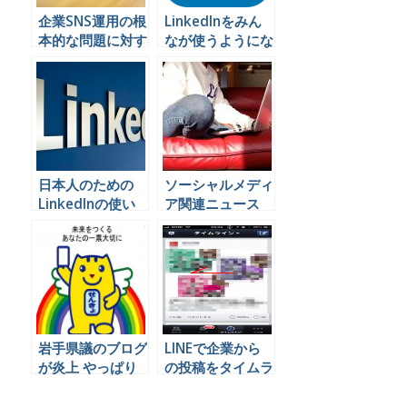
企業SNS運用の根
LinkedInをみん
本的な問題に対す
なが使うようにな
る解決策をあちこ
ったらいいなーと
ちでべらべら喋っ
思う理由。
てきました
Twitterとも
Facebookとも違
う。
日本人のための
ソーシャルメディ
LinkedInの使い
ア関連ニュース
方〜Facebookと
2018年2月19
の使い分け
日〜2月25日
岩手県議のブログ
LINEで企業から
が炎上 やっぱり
の投稿をタイムラ
ブログは怖い！？
インに表示させな
い方法 iPhone