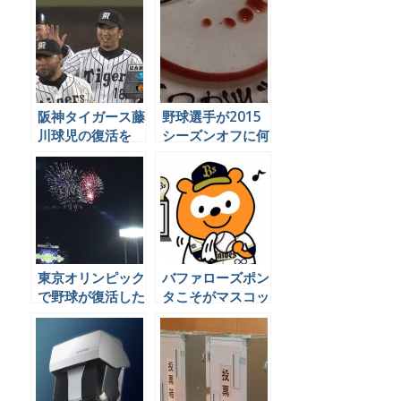
出ますよぉ
阪神タイガース藤
野球選手が2015
川球児の復活を
シーズンオフに何
Twitter民はどう
をやっているかを
見たか、まとめ
Twitterで見てみ
よう
東京オリンピック
バファローズポン
で野球が復活した
タこそがマスコッ
ことについて、ソ
トキャラの鏡であ
ーシャル民はどう
ることをTwitter
言っているのか見
で証明している
てみました