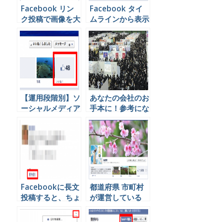
Facebook リン
Facebook タイ
ク投稿で画像を大
ムラインから表示
きく表示させる方
させたくないアク
法
ティビティを消す
方法
【運用段階別】ソ
あなたの会社のお
ーシャルメディア
手本に！参考にな
を企業が運営する
る新卒採用
ときに設定するべ
Facebookページ
きＫＰＩとは
Facebookに長文
都道府県 市町村
投稿すると、ちょ
が運営している
っと損する３つの
Facebookページ
理由。
一覧