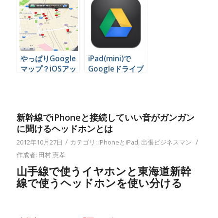
Gmailアカウント
法
を利用できるよう
にする方法
やっぱりGoogle
iPad(mini)で
マップ？iOSアッ
Googleドライブ
プデートで地図が
のデータを編集す
使えなくなったと
る
困っているなら。
新幹線でiPhoneと接続していい音がガンガン
に聞けるヘッドホンとは
/
/
2012年10月27日
カテゴリ:
iPhoneとiPad
,
出張ビジネスマン
作成者:
田村 憲孝
山手線で使うイヤホンと東海道新幹
線で使うヘッドホンを使い分ける