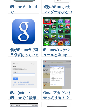
iPhone Android
複数のGoogleカ
で
レンダーをひとつ
GoogleAnalytics
のアカウントで見
を確認できるアプ
る方法
リ
僕がiPhone5で毎
iPhoneのスケジ
日必ず使っている
ュールとGoogle
５つのGoogleサ
カレンダーを連動
ービスと便利な関
する
連アプリ
iPad(mini)・
Gmailアカウント
iPhoneで２段階
乗っ取り防止 ２
認証設定した
段階認証の設定方