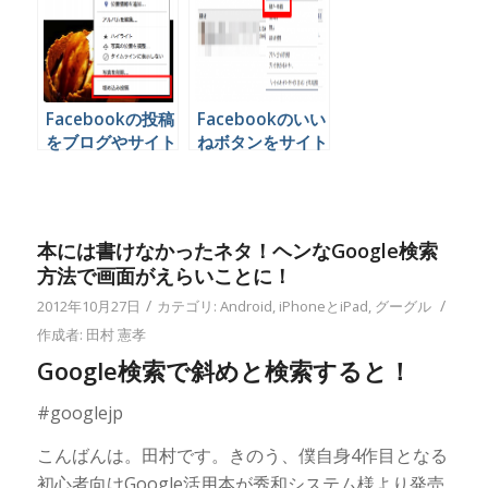
Facebookの投稿
Facebookのいい
をブログやサイト
ねボタンをサイト
に埋め込む方法
やブログに掲載す
る方法
本には書けなかったネタ！ヘンなGoogle検索
方法で画面がえらいことに！
/
/
2012年10月27日
カテゴリ:
Android
,
iPhoneとiPad
,
グーグル
作成者:
田村 憲孝
Google検索で斜めと検索すると！
#googlejp
こんばんは。田村です。きのう、僕自身4作目となる
初心者向けGoogle活用本が秀和システム様より発売