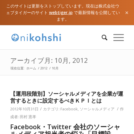
このサイトは更新をストップしています。現在は株式会社ウ
×
ェブタイガーのサイト
webtiger.jp
で最新情報を公開してい
ます。
アーカイブ月: 10月, 2012
現在位置:
ホーム
/
2012
/
10月
【運用段階別】ソーシャルメディアを企業が運
営するときに設定するべきＫＰＩとは
/
/
2012年10月31日
カテゴリ:
Facebook
,
ソーシャルメディア
作
成者:
田村 憲孝
Facebook・Twitter 会社のソーシャ
ルメディア担当者の悩み「目標設