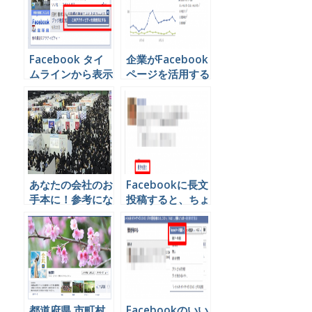
Facebook タイ
企業がFacebook
ムラインから表示
ページを活用する
させたくないアク
時毎日チェックす
ティビティを消す
るべき３つの指標
方法
あなたの会社のお
Facebookに長文
手本に！参考にな
投稿すると、ちょ
る新卒採用
っと損する３つの
Facebookページ
理由。
都道府県 市町村
Facebookのいい