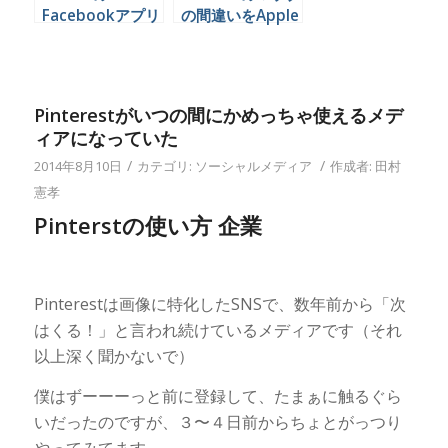
Facebookアプリ
の間違いをApple
でコメントにタグ
に報告するには
付けする
Pinterestがいつの間にかめっちゃ使えるメデ
ィアになっていた
/
/
2014年8月10日
カテゴリ:
ソーシャルメディア
作成者:
田村
憲孝
Pinterstの使い方 企業
Pinterestは画像に特化したSNSで、数年前から「次
はくる！」と言われ続けているメディアです（それ
以上深く聞かないで）
僕はずーーーっと前に登録して、たまぁに触るぐら
いだったのですが、３〜４日前からちょとがっつり
やってみてます。