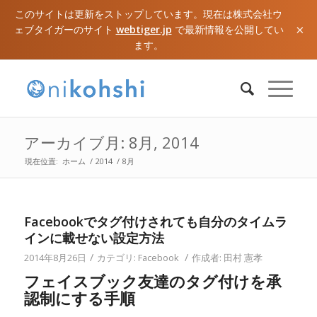
このサイトは更新をストップしています。現在は株式会社ウ
×
ェブタイガーのサイト
webtiger.jp
で最新情報を公開してい
ます。
アーカイブ月: 8月, 2014
現在位置:
ホーム
/
2014
/
8月
Facebookでタグ付けされても自分のタイムラ
インに載せない設定方法
/
/
2014年8月26日
カテゴリ:
Facebook
作成者:
田村 憲孝
フェイスブック友達のタグ付けを承
認制にする手順