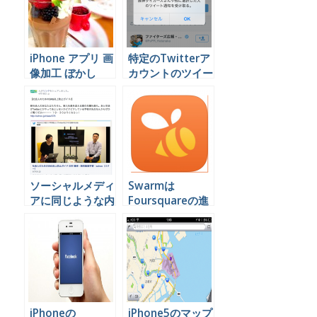
iPhone アプリ 画
特定のTwitterア
像加工 ぼかし
カウントのツイー
トをプッシュ通知
させる方法
iPhone
ソーシャルメディ
Swarmは
アに同じような内
Foursquareの進
容の投稿を何度も
化版？とりあえず
していいのでしょ
使ってみたでーー
うか
iPhoneの
iPhone5のマップ