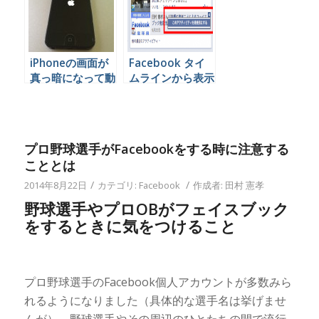
iPhoneの画面が
Facebook タイ
真っ暗になって動
ムラインから表示
かなくなった時復
させたくないアク
活させる方法
ティビティを消す
方法
プロ野球選手がFacebookをする時に注意する
こととは
/
/
2014年8月22日
カテゴリ:
Facebook
作成者:
田村 憲孝
野球選手やプロOBがフェイスブック
をするときに気をつけること
プロ野球選手のFacebook個人アカウントが多数みら
れるようになりました（具体的な選手名は挙げませ