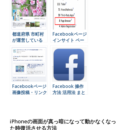
たった
Facebookページ
都道府県 市町村
Facebookページ
が運営している
インサイト ペー
Facebookページ
ジブラウザとは？
一覧
Facebookページ
Facebook 操作
画像投稿・リンク
方法 活用法 まと
投稿 どっちが効
め
果ある？？
iPhoneの画面が真っ暗になって動かなくなっ
た時復活させる方法