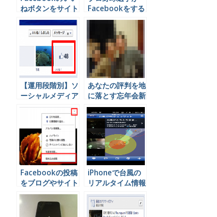
ねボタンをサイト
Facebookをする
やブログに掲載す
時に注意すること
る方法
とは
【運用段階別】ソ
あなたの評判を地
ーシャルメディア
に落とす忘年会新
を企業が運営する
年会でのソーシャ
ときに設定するべ
ルメディアの使い
きＫＰＩとは
方ｗｗ
Facebookの投稿
iPhoneで台風の
をブログやサイト
リアルタイム情報
に埋め込む方法
を知る