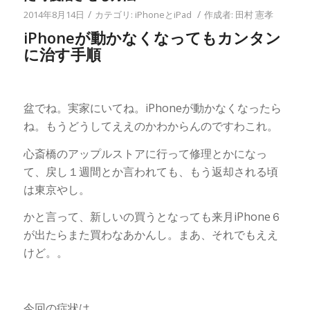
/
/
2014年8月14日
カテゴリ:
iPhoneとiPad
作成者:
田村 憲孝
iPhoneが動かなくなってもカンタン
に治す手順
盆でね。実家にいてね。iPhoneが動かなくなったら
ね。もうどうしてええのかわからんのですわこれ。
心斎橋のアップルストアに行って修理とかになっ
て、戻し１週間とか言われても、もう返却される頃
は東京やし。
かと言って、新しいの買うとなっても来月iPhone６
が出たらまた買わなあかんし。まあ、それでもええ
けど。。
今回の症状は