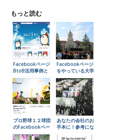
もっと読む
Facebookページ
Facebookページ
BtoB活用事例と
をやっている大学
運営の考え方
一覧
プロ野球１２球団
あなたの会社のお
のFacebookペー
手本に！参考にな
ジを勝手に比較し
る新卒採用