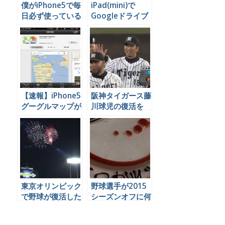
僕がiPhone5で毎
iPad(mini)で
日必ず使っている
Googleドライブ
５つのGoogleサ
のデータを編集す
ービスと便利な関
る
連アプリ
【速報】iPhone5
阪神タイガース藤
グーグルマップが
川球児の復活を
復活！
Twitter民はどう
見たか、まとめ
東京オリンピック
野球選手が2015
で野球が復活した
シーズンオフに何
ことについて、ソ
をやっているかを
ーシャル民はどう
Twitterで見てみ