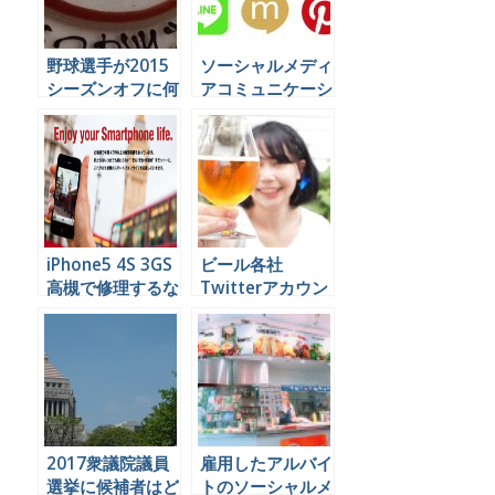
野球選手が2015
ソーシャルメディ
シーズンオフに何
アコミュニケーシ
をやっているかを
ョンの代行業務を
Twitterで見てみ
できる会社は日本
よう
にほとんど無いら
しい。
iPhone5 4S 3GS
ビール各社
高槻で修理するな
Twitterアカウン
ら
ト比較
2017衆議院議員
雇用したアルバイ
選挙に候補者はど
トのソーシャルメ