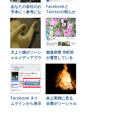
あなたの会社のお
Facebookと
手本に！参考にな
Twitterの明らか
る新卒採用
な３つの違いを理
Facebookページ
解して効果的に連
動させる方法
犬より猫がソーシ
都道府県 市町村
ャルメディアでウ
が運営している
ケる２つの理由と
Facebookページ
は
一覧
Facebook タイ
炎上実例に見る、
ムラインから表示
企業がソーシャル
させたくないアク
メディアを使うた