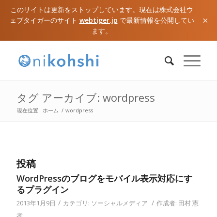
このサイトは更新をストップしています。現在は株式会社ウ
×
ェブタイガーのサイト
webtiger.jp
で最新情報を公開してい
ます。
タグ アーカイブ: wordpress
現在位置:
ホーム
/
wordpress
投稿
WordPressのブログをモバイル表示対応にす
るプラグイン
/
/
2013年1月9日
カテゴリ:
ソーシャルメディア
作成者:
田村 憲
孝