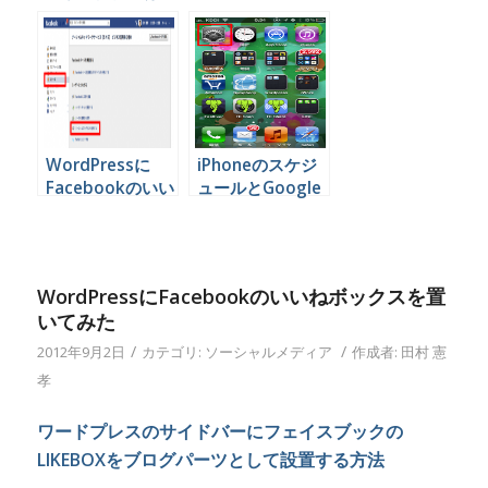
うソーシャルメデ
ディア投稿による
ィアを運用すれば
炎上を防ぐことは
良いのか
できるのか
WordPressに
iPhoneのスケジ
Facebookのいい
ュールとGoogle
ねボックスを置い
カレンダーを連動
てみた
する
WordPressにFacebookのいいねボックスを置
いてみた
/
/
2012年9月2日
カテゴリ:
ソーシャルメディア
作成者:
田村 憲
孝
ワードプレスのサイドバーにフェイスブックの
LIKEBOXをブログパーツとして設置する方法