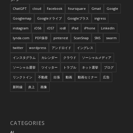
ChatGPT
cloud
Facebook
foursquare
Gmail
Google
Googlemap
Googleドライブ
Googleプラス
ingress
instagram
iOS6
iOS7
ios8
iPad
iPhone
LinkedIn
lynda.com
PDF保存
pinterest
ScanSnap
SNS
swarm
twitter
wordpress
アンドロイド
イングレス
インスタグラム
カレンダー
クラウド
ソーシャルメディア
ソーシャル選挙
ツイッター
トラブル
ネット選挙
ブログ
リンクトイン
不動産
出張
動画
動画セミナー
広告
新幹線
炎上
画像
CATEGORIES
AI