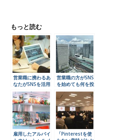
もっと読む
営業職に携わるあ
営業職の方がSNS
なたがSNSを活用
を始めても何を投
するメリットとは
稿したら良いのか
わからないみたい
なので何を投稿し
たらいいのかを書
いておきます
雇用したアルバイ
「Pinterestを使