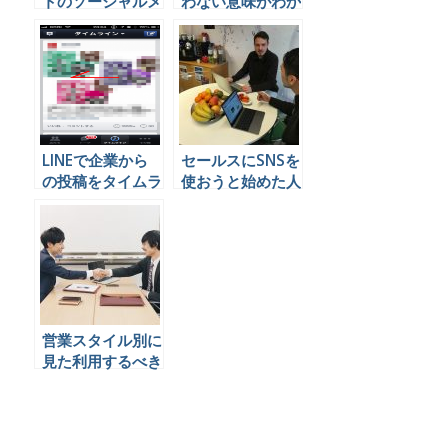
トのソーシャルメ
わない意味がわか
ディア投稿による
らない」というの
炎上を防ぐことは
をもうちょっと細
できるのか
かいところまで書
きたいので書く。
LINEで企業から
セールスにSNSを
の投稿をタイムラ
使おうと始めた人
インに表示させな
がやってしまうイ
い方法 iPhone
ヤがられる行動と
は
営業スタイル別に
見た利用するべき
SNSとは