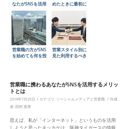
なたがSNSを活用
めたときに最初に
するメリットとは
やるべき3つの行
動とは
営業職の方がSNS
営業スタイル別に
を始めても何を投
見た利用するべき
稿したら良いのか
SNSとは
わからないみたい
なので何を投稿し
たらいいのかを書
営業職に携わるあなたがSNSを活用するメリッ
いておきます
トとは
/
/
2019年7月25日
カテゴリ:
ソーシャルメディアと営業職
作成
者:
田村 憲孝
思えば、私が「インターネット」というものを活用
しようと思ったキッカケは、阪神タイガースの情報