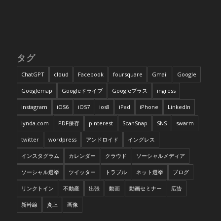
タグ
ChatGPT
cloud
Facebook
foursquare
Gmail
Google
Googlemap
Googleドライブ
Googleプラス
ingress
instagram
iOS6
iOS7
ios8
iPad
iPhone
LinkedIn
lynda.com
PDF保存
pinterest
ScanSnap
SNS
swarm
twitter
wordpress
アンドロイド
イングレス
インスタグラム
カレンダー
クラウド
ソーシャルメディア
ソーシャル選挙
ツイッター
トラブル
ネット選挙
ブログ
リンクトイン
不動産
出張
動画
動画セミナー
広告
新幹線
炎上
画像