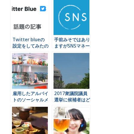
Twitterで見てみ
できる会社は日本
よう
にほとんど無いら
しい。
Twitter blueの
手前みそではあり
設定をしてみたの
ますがSNSマネー
で今わかっている
ジャー養成講座を
ことを書いておく
半年やってきて気
付いた予想外のメ
リットを書きます
雇用したアルバイ
2017衆議院議員
トのソーシャルメ
選挙に候補者はど
ディア投稿による
うソーシャルメデ
炎上を防ぐことは
ィアを運用すれば
できるのか
良いのか