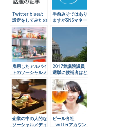
Twitter blueの
手前みそではあり
設定をしてみたの
ますがSNSマネー
で今わかっている
ジャー養成講座を
ことを書いておく
半年やってきて気
付いた予想外のメ
リットを書きます
雇用したアルバイ
2017衆議院議員
トのソーシャルメ
選挙に候補者はど
ディア投稿による
うソーシャルメデ
炎上を防ぐことは
ィアを運用すれば
できるのか
良いのか
企業の中の人的な
ビール各社
ソーシャルメディ
Twitterアカウン