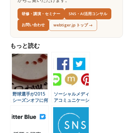
研修・講演・セミナー
SNS・AI活用コンサル
お問い合わせ
webtiger.jp トップ →
もっと読む
野球選手が2015
ソーシャルメディ
シーズンオフに何
アコミュニケーシ
をやっているかを
ョンの代行業務を
Twitterで見てみ
できる会社は日本
よう
にほとんど無いら
しい。