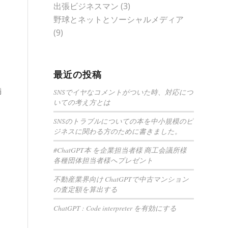
出張ビジネスマン
(3)
野球とネットとソーシャルメディア
(9)
最近の投稿
満
SNSでイヤなコメントがついた時、対応につ
いての考え方とは
SNSのトラブルについての本を中小規模のビ
ジネスに関わる方のために書きました。
#ChatGPT本 を企業担当者様 商工会議所様
各種団体担当者様へプレゼント
不動産業界向け ChatGPTで中古マンション
の査定額を算出する
ChatGPT : Code interpreter を有効にする