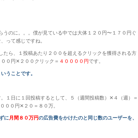
てもらうのに。。。僕が見ている中では大体１２０円〜１７０円ぐ
な、って感じですね。
稿をしたら、１投稿あたり２００を超えるクリックを獲得される方
２００円✕２００クリック＝
４００００円
です。
ということです。
す。１日に１回投稿するとして、５（週間投稿数）✕４（週）＝
０００円✕２０＝８０万。
けずに
月間８０万円
の広告費をかけたのと同じ数のユーザーを、