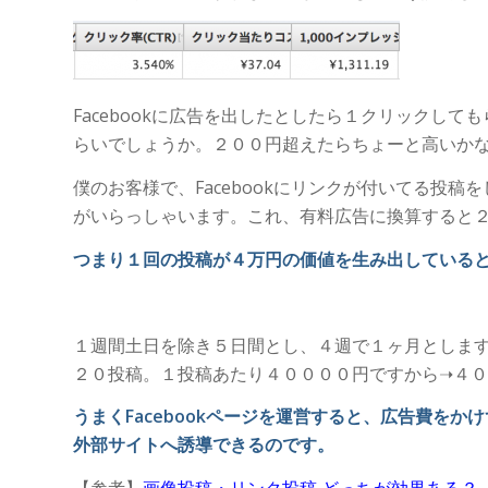
Facebookに広告を出したとしたら１クリックし
らいでしょうか。２００円超えたらちょーと高いか
僕のお客様で、Facebookにリンクが付いてる投
がいらっしゃいます。これ、有料広告に換算すると
つまり１回の投稿が４万円の価値を生み出している
１週間土日を除き５日間とし、４週で１ヶ月としま
２０投稿。１投稿あたり４００００円ですから➝４０
うまくFacebookページを運営すると、広告費をか
外部サイトへ誘導できるのです。
【参考】
画像投稿・リンク投稿 どっちが効果ある？