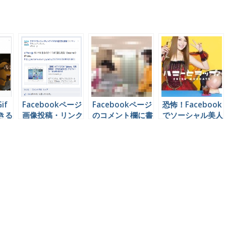
if
Facebookページ
Facebookページ
恐怖！Facebook
きる
画像投稿・リンク
のコメント欄に書
でソーシャル美人
って
投稿 どっちが効
き込まれる２種類
局（ハニートラッ
のほ
果ある？？
のクレームとその
プ）！！
った
対処法