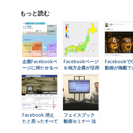
もっと読む
企業Facebookペ
Facebookページ
FacebookでG
ージに持たせるべ
を地方企業が活用
動画が掲載で
き役割とその効果
する意味とは
というのでや
を分析する方法
みたけどG+
うが全然上だ
Facebook 消え
フェイスブック
たと思ったすべて
動画セミナー 法
の投稿を見る方法
人向け 投稿事例