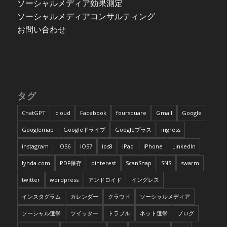
ソーシャルメディア効果測定
ソーシャルメディアコンサルティング
お問い合わせ
タグ
ChatGPT
cloud
Facebook
foursquare
Gmail
Google
Googlemap
Googleドライブ
Googleプラス
ingress
instagram
iOS6
iOS7
ios8
iPad
iPhone
LinkedIn
lynda.com
PDF保存
pinterest
ScanSnap
SNS
swarm
twitter
wordpress
アンドロイド
イングレス
インスタグラム
カレンダー
クラウド
ソーシャルメディア
ソーシャル選挙
ツイッター
トラブル
ネット選挙
ブログ