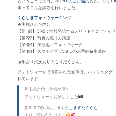
ということで先日、
kakeruの三川編集長
と、同じく
集ってこんな試みを行いました。
くらしきフォトウォーキング
★実施された内容
【第1部】 SNSで情報発信するメリットとコツ・イ
【第2部】 写真の撮り方講座
【第3部】 美観地区フォトウォーク
【第4部】 スマホアプリVSCOのお手軽編集講座
座学あり実技ありのもりだくさん。
フォトウォークで撮影された画像は、ハッシュタグ
れています。
岡山県倉敷市美観地区で
フォトウォーク開催しました
参加者の投稿は、
#くらしきすたぐらむ
よりご覧いただけます