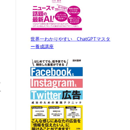
。
」
世界一わかりやすい ChatGPTマスタ
ー養成講座
る
以