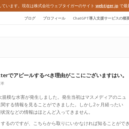
しています。現在は株式会社ウェブタイガーのサイト
webtiger.jp
で最
ブログ
プロフィール
ChatGPT導入支援サービスの概
witterでアピールするべき理由がここにございますはい。
憲孝
た大規模な水害が発生しました。発生当初はマスメディアのニュ
関する情報を見ることができました。しかし2ヶ月経ったい
興状況などの情報はほとんど入ってきません。
トするのですが、こちらから取りにいかなければ知ることがで