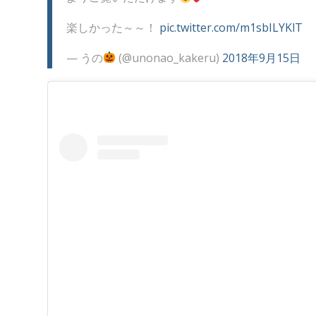
楽しかった～～！
pic.twitter.com/m1sbILYKlT
— うの
(@unonao_kakeru)
2018年9月15日