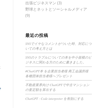
出張ビジネスマン
(3)
野球とネットとソーシャルメディア
(9)
最近の投稿
SNSでイヤなコメントがついた時、対応につ
いての考え方とは
SNSのトラブルについての本を中小規模のビ
ジネスに関わる方のために書きました。
た
#ChatGPT本 を企業担当者様 商工会議所様
各種団体担当者様へプレゼント
不動産業界向け ChatGPTで中古マンション
で
の査定額を算出する
ChatGPT : Code interpreter を有効にする