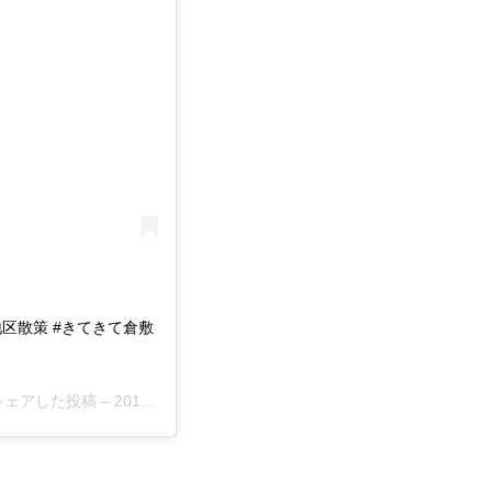
地区散策 #きてきて倉敷
)がシェアした投稿 –
2018年 9月月20日午後2時44分PDT