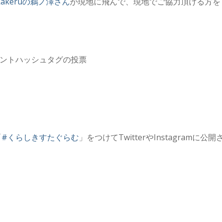
kakeruの鵜ノ澤さん
が現地に飛んで、現地でご協力頂ける方を
ベントハッシュタグの投票
「
#くらしきすたぐらむ
」をつけてTwitterやInstagramに公開