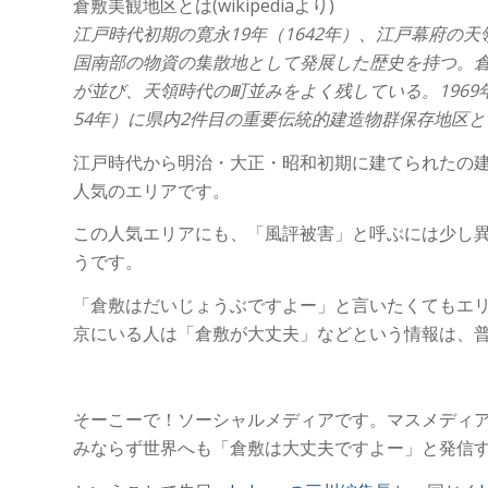
倉敷美観地区とは(wikipediaより)
江戸時代初期の寛永19年（1642年）、江戸幕府の
国南部の物資の集散地として発展した歴史を持つ。
が並び、天領時代の町並みをよく残している。1969
54年）に県内2件目の重要伝統的建造物群保存地区
江戸時代から明治・大正・昭和初期に建てられたの
人気のエリアです。
この人気エリアにも、「風評被害」と呼ぶには少し
うです。
「倉敷はだいじょうぶですよー」と言いたくてもエ
京にいる人は「倉敷が大丈夫」などという情報は、
そーこーで！ソーシャルメディアです。マスメディ
みならず世界へも「倉敷は大丈夫ですよー」と発信