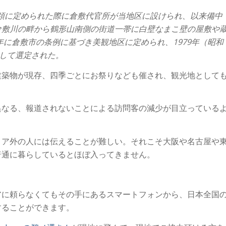
天領に定められた際に倉敷代官所が当地区に設けられ、以来備中
倉敷川の畔から鶴形山南側の街道一帯に白壁なまこ壁の屋敷や
年に倉敷市の条例に基づき美観地区に定められ、1979年（昭和
として選定された。
建築物が現存、四季ごとにお祭りなども催され、観光地として
異なる、報道されないことによる訪問客の減少が目立っている
リア外の人には伝えることが難しい。それこそ大阪や名古屋や
普通に暮らしているとほぼ入ってきません。
アに頼らなくてもその手にあるスマートフォンから、日本全国
することができます。