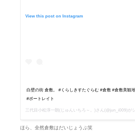
View this post on Instagram
白壁の街 倉敷。 #くらしきすたぐらむ #倉敷 #倉敷美観
#ポートレイト
三代目小松淳一朗(じゅんいちろ～。)
さん(@jun_i009
ほら、全然倉敷はだいじょうぶ笑