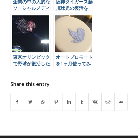
企業の中の人的な
阪神タイガース藤
ソーシャルメディ
川球児の復活を
ア運用がもたらし
Twitter民はどう
た超個人的な体験
見たか、まとめ
からその価値を考
える。
東京オリンピック
オートプロモート
で野球が復活した
を1ヶ月使ってみ
ことについて、ソ
た3つのツイッタ
ーシャル民はどう
ーアカウントの効
言っているのか見
果をドーンとお見
Share this entry
てみました
せしましょう。