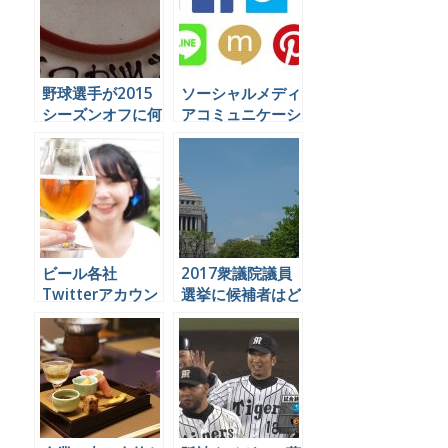
野球選手が2015
ソーシャルメディ
シーズンオフに何
アコミュニケーシ
をやっているかを
ョンの代行業務を
Twitterで見てみ
できる会社は日本
よう
にほとんど無いら
しい。
ビール各社
2017衆議院議員
Twitterアカウン
選挙に候補者はど
ト比較
うソーシャルメデ
ィアを運用すれば
良いのか