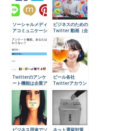
える。
ソーシャルメディ
ビジネスのための
アコミュニケーシ
Twitter 動画（企
ョンの代行業務を
業向け）
できる会社は日本
にほとんど無いら
しい。
Twitterのアンケ
ビール各社
ート機能は企業ア
Twitterアカウン
カウントでこう使
ト比較
うといいと思うん
やけど
ビジネス用途でソ
ネット選挙対策