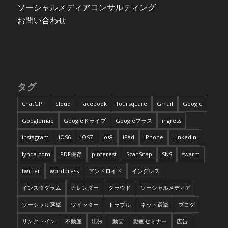
ソーシャルメディアコンサルティング
お問い合わせ
タグ
ChatGPT
cloud
Facebook
foursquare
Gmail
Google
Googlemap
Googleドライブ
Googleプラス
ingress
instagram
iOS6
iOS7
ios8
iPad
iPhone
LinkedIn
lynda.com
PDF保存
pinterest
ScanSnap
SNS
swarm
twitter
wordpress
アンドロイド
イングレス
インスタグラム
カレンダー
クラウド
ソーシャルメディア
ソーシャル選挙
ツイッター
トラブル
ネット選挙
ブログ
リンクトイン
不動産
出張
動画
動画セミナー
広告