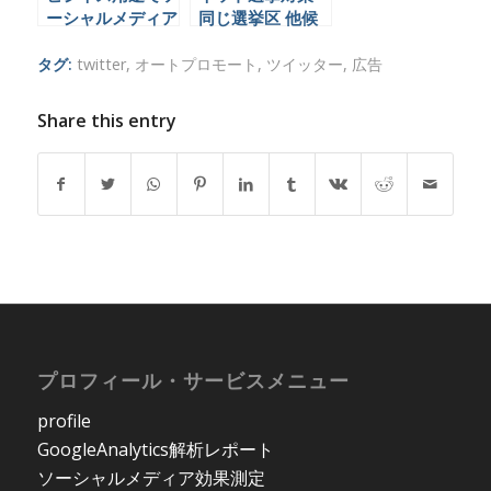
ーシャルメディア
同じ選挙区 他候
を使う時に不平不
補のソーシャルメ
満を垂れ流しては
ディアの影響度を
タグ:
twitter
,
オートプロモート
,
ツイッター
,
広告
いけない３つの理
分析できるツール
由
Share this entry
プロフィール・サービスメニュー
profile
GoogleAnalytics解析レポート
ソーシャルメディア効果測定