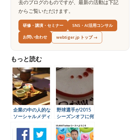
去のブログのものですが、最新の活動は下記
からご覧いただけます。
研修・講演・セミナー
SNS・AI活用コンサル
お問い合わせ
webtiger.jp トップ →
もっと読む
企業の中の人的な
野球選手が2015
ソーシャルメディ
シーズンオフに何
ア運用がもたらし
をやっているかを
た超個人的な体験
Twitterで見てみ
からその価値を考
よう