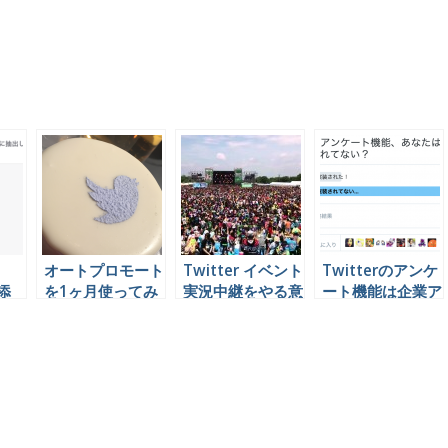
オートプロモート
Twitter イベント
Twitterのアンケ
に添
を1ヶ月使ってみ
実況中継をやる意
ート機能は企業ア
ュタ
た3つのツイッタ
味とは
カウントでこう使
らう
ーアカウントの効
うといいと思うん
果をドーンとお見
やけど
せしましょう。