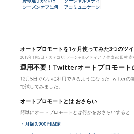
野球選手が2015
ソーシャルメディ
シーズンオフに何
アコミュニケーシ
をやっているかを
ョンの代行業務を
Twitterで見てみ
できる会社は日本
よう
にほとんど無いら
しい。
オートプロモートを1ヶ月使ってみた3つのツ
/
/
2018年1月5日
カテゴリ:
ソーシャルメディア
作成者:
田村 憲
運用不要！Twitterオートプロモー
12月5日ぐらいに利用できるようになったTwitte
で試してみました。
オートプロモートとは おさらい
簡単にオートプロモートとは何かをおさらいすると
・月額9,900円固定