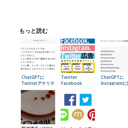
もっと読む
ChatGPTに
Twitter
ChatGPTに
Twitterアナリテ
Facebook
Instagram
ィクスのデータを
Instagram 広告
付するハッシ
読み込ませて分析
の本を出しました
グを考えても
する
#ソーシャル広告
の本