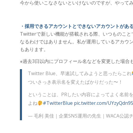
今から使いこなさないといけないのですが、やって
・採用できるアカウントとできないアカウントがあ
Twitterで新しい機能が搭載される際、いつもの
なるわけではありません。私が運用しているアカウントの
もあります。
※過去3日以内にプロフィール名などを変更した場合
Twitter Blue、早速試してみようと思ったらこれ
ついさっき表示名を変えたばかりだった〜！
ということは、PRしたい内容によってよく名前を
よね
#TwitterBlue
pic.twitter.com/UYzyQdn9
— 毛利 美佳｜企業SNS運用の先生｜WACA公認チーフ