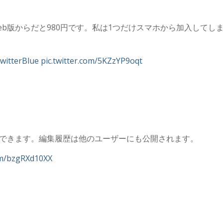
円。Web版からだと980円です。私は1つだけスマホから加入してし
witterBlue
pic.twitter.com/5KZzYP9oqt
集できます。編集履歴は他のユーザーにも公開されます。
com/bzgRXd10XX