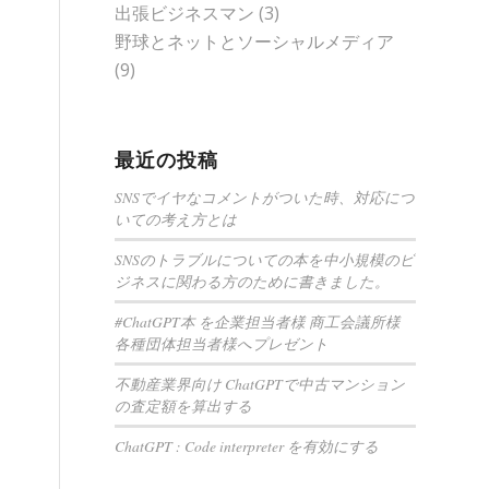
出張ビジネスマン
(3)
野球とネットとソーシャルメディア
(9)
最近の投稿
SNSでイヤなコメントがついた時、対応につ
いての考え方とは
SNSのトラブルについての本を中小規模のビ
ジネスに関わる方のために書きました。
#ChatGPT本 を企業担当者様 商工会議所様
各種団体担当者様へプレゼント
不動産業界向け ChatGPTで中古マンション
の査定額を算出する
ChatGPT : Code interpreter を有効にする