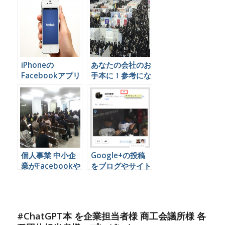
らフフっと笑って
違い
しまったおはなし
iPhoneの
あなたの会社のお
Facebookアプリ
手本に！参考にな
でコメントにタグ
る新卒採用
付けする
Facebookページ
個人事業 中小企
Google+の投稿
業がFacebookや
をブログやサイト
Twitterからお仕
に埋め込む方法
事を呼び込むため
には？
#ChatGPT本 を企業担当者様 商工会議所様 各