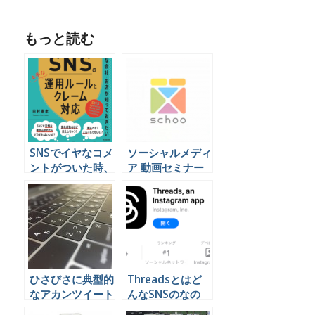
もっと読む
SNSでイヤなコメ
ソーシャルメディ
ントがついた時、
ア 動画セミナー
対応についての考
ビジネス活用
え方とは
ひさびさに典型的
Threadsとはど
なアカンツイート
んなSNSのなの
を見て不謹慎なが
か。Twitterとの