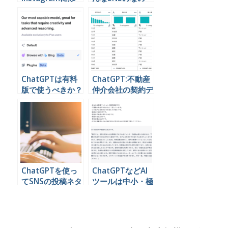
付するハッシュタ
か。Twitterとの
グを考えてもらう
違い
ChatGPTは有料
ChatGPT:不動産
版で使うべきか？
仲介会社の契約デ
無料版との違い
ータから顧客の傾
向を分析する
ChatGPTを使っ
ChatGPTなどAI
てSNSの投稿ネタ
ツールは中小・極
を抽出する
小規模の組織のIT
オンチこそ使うべ
きだと考える理由