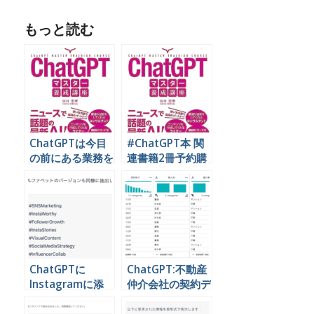
もっと読む
ChatGPTは今目
#ChatGPT本 関
の前にある業務を
連書籍2冊予約購
効率化できるの
入でセミナーへご
か？？
招待！:Amazon
キャンペーン
ChatGPTに
ChatGPT:不動産
Instagramに添
仲介会社の契約デ
付するハッシュタ
ータから顧客の傾
グを考えてもらう
向を分析する