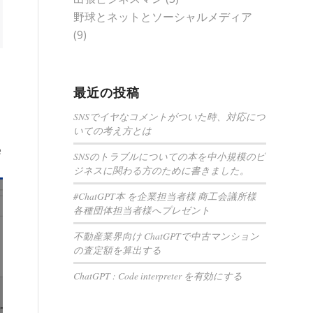
野球とネットとソーシャルメディア
(9)
最近の投稿
SNSでイヤなコメントがついた時、対応につ
いての考え方とは
e
SNSのトラブルについての本を中小規模のビ
ジネスに関わる方のために書きました。
#ChatGPT本 を企業担当者様 商工会議所様
各種団体担当者様へプレゼント
不動産業界向け ChatGPTで中古マンション
の査定額を算出する
ChatGPT : Code interpreter を有効にする