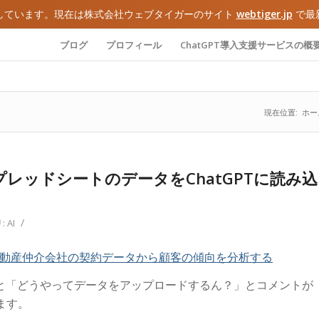
しています。現在は株式会社ウェブタイガーのサイト
webtiger.jp
で最
ブログ
プロフィール
ChatGPT導入支援サービスの概
現在位置:
ホー
レッドシートのデータをChatGPTに読み込
/
:
AI
T:不動産仲介会社の契約データから顧客の傾向を分析する
ると「どうやってデータをアップロードするん？」とコメントが
ます。