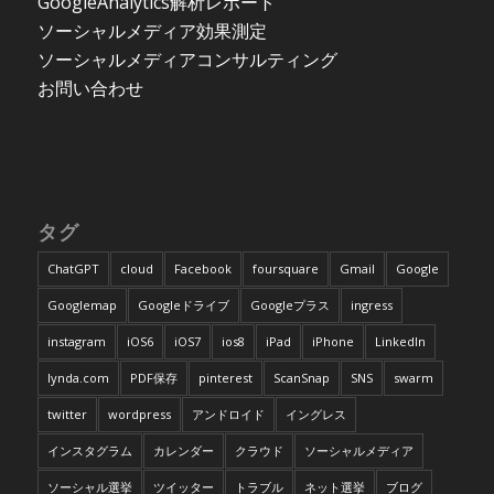
GoogleAnalytics解析レポート
ソーシャルメディア効果測定
ソーシャルメディアコンサルティング
お問い合わせ
タグ
ChatGPT
cloud
Facebook
foursquare
Gmail
Google
Googlemap
Googleドライブ
Googleプラス
ingress
instagram
iOS6
iOS7
ios8
iPad
iPhone
LinkedIn
lynda.com
PDF保存
pinterest
ScanSnap
SNS
swarm
twitter
wordpress
アンドロイド
イングレス
インスタグラム
カレンダー
クラウド
ソーシャルメディア
ソーシャル選挙
ツイッター
トラブル
ネット選挙
ブログ