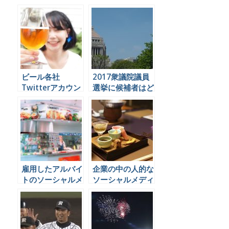
をやっているかを
ョンの代行業務を
Twitterで見てみ
できる会社は日本
よう
にほとんど無いら
しい。
ビール各社
2017衆議院議員
Twitterアカウン
選挙に候補者はど
ト比較
うソーシャルメデ
ィアを運用すれば
良いのか
雇用したアルバイ
企業の中の人的な
トのソーシャルメ
ソーシャルメディ
ディア投稿による
ア運用がもたらし
炎上を防ぐことは
た超個人的な体験
できるのか
からその価値を考
える。