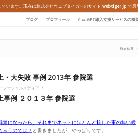
しています。現在は株式会社ウェブタイガーのサイト
webtiger.jp
で最
ブログ
プロフィール
ChatGPT導入支援サービスの概
現在位置:
・大失敗 事例 2013年 参院選
/
:
ソーシャルメディア
上事例 ２０１３年 参院選
解禁になったら、それまでネットにほとんど接した事の無い候
ちゃうのでは？
と書きましたが、やっぱりです。