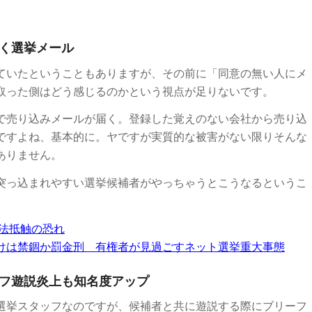
なく選挙メール
ていたということもありますが、その前に「同意の無い人にメ
取った側はどう感じるのかという視点が足りないです。
で売り込みメールが届く。登録した覚えのない会社から売り込
ですよね、基本的に。ヤですが実質的な被害がない限りそんな
ありません。
突っ込まれやすい選挙候補者がやっちゃうとこうなるというこ
選法抵触の恐れ
けは禁錮か罰金刑 有権者が見過ごすネット選挙重大事態
ーフ遊説炎上も知名度アップ
選挙スタッフなのですが、候補者と共に遊説する際にブリーフ