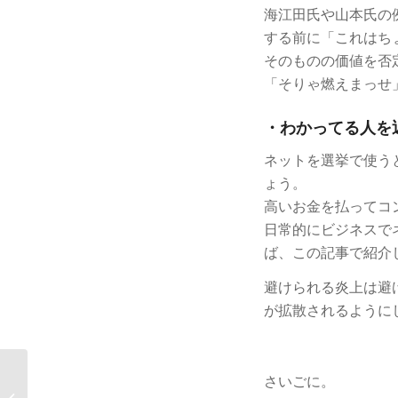
海江田氏や山本氏の
する前に「これはち
そのものの価値を否
「そりゃ燃えまっせ
・わかってる人を
ネットを選挙で使う
ょう。
高いお金を払ってコ
日常的にビジネスで
ば、この記事で紹介
避けられる炎上は避
が拡散されるように
ScanSnapSV600でスキ
さいごに。
ャンしたデータの画質