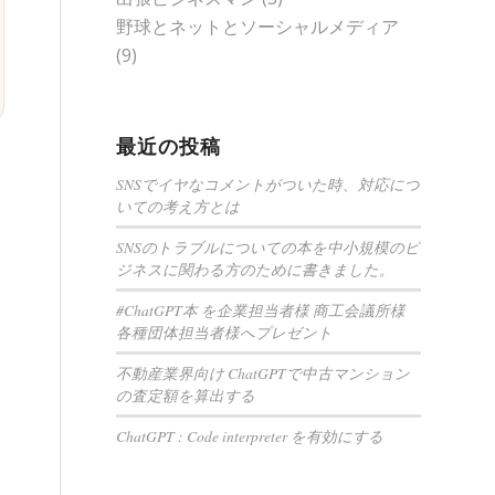
野球とネットとソーシャルメディア
(9)
最近の投稿
SNSでイヤなコメントがついた時、対応につ
いての考え方とは
SNSのトラブルについての本を中小規模のビ
ジネスに関わる方のために書きました。
#ChatGPT本 を企業担当者様 商工会議所様
各種団体担当者様へプレゼント
不動産業界向け ChatGPTで中古マンション
の査定額を算出する
ChatGPT : Code interpreter を有効にする