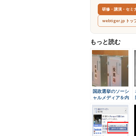
研修・講演・セミ
webtiger.jp トッ
もっと読む
国政選挙のソーシ
ャルメディアを内
側から見て感じた
ことを書いてみよ
う。