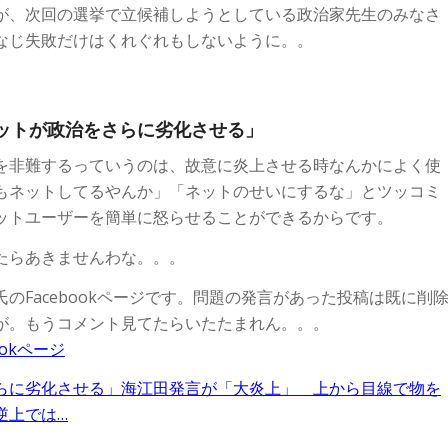
が、次回の選挙で立候補しようとしている政治家先生のみなさ
なじ失敗だけはくれぐれもしないように。。
ットが政治をさらに劣化させる」
を非難するっていうのは、故意に炎上させる時なんかによく使
もネットしてるやんか」「ネットのせいにするな」とツッコミ
ットユーザーを簡単に怒らせることができるからです。
たらあきませんわな。。。
のFacebookページです。問題の発言があった投稿は既に削
が。もうコメント見てたらいたたまれん。。。
ookページ
らに劣化させる」海江田発言が「大炎上」 上から目線で物を
逆上では…