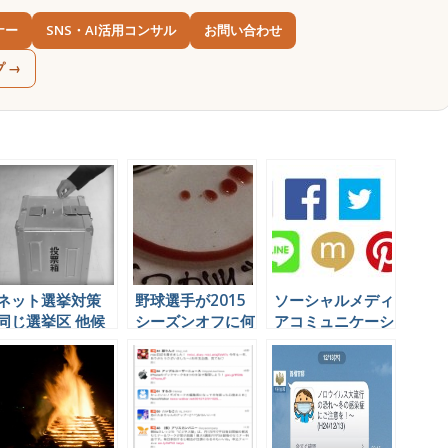
ナー
SNS・AI活用コンサル
お問い合わせ
プ →
ネット選挙対策
野球選手が2015
ソーシャルメディ
同じ選挙区 他候
シーズンオフに何
アコミュニケーシ
補のソーシャルメ
をやっているかを
ョンの代行業務を
ディアの影響度を
Twitterで見てみ
できる会社は日本
分析できるツール
よう
にほとんど無いら
しい。