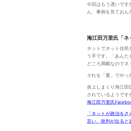
今回はもう遅いです
ん、事例を見ておん
海江田万里氏「ネ
ネットでネット住民
う手です。「あんた
どころ満載なのでネ
それを「素」でやっ
炎上しまくり海江田氏
されているようです
海江田万里氏Faceb
「ネットが政治をさ
言い、批判が出ると