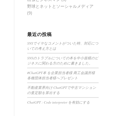
野球とネットとソーシャルメディア
(9)
最近の投稿
SNSでイヤなコメントがついた時、対応につ
いての考え方とは
SNSのトラブルについての本を中小規模のビ
ジネスに関わる方のために書きました。
#ChatGPT本 を企業担当者様 商工会議所様
各種団体担当者様へプレゼント
不動産業界向け ChatGPTで中古マンション
の査定額を算出する
ChatGPT : Code interpreter を有効にする