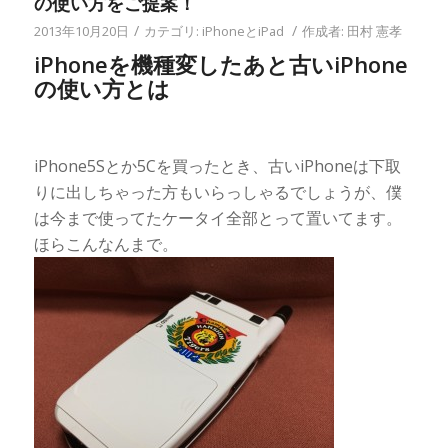
の使い方をご提案！
/
/
2013年10月20日
カテゴリ:
iPhoneとiPad
作成者:
田村 憲孝
iPhoneを機種変したあと古いiPhone
の使い方とは
iPhone5Sとか5Cを買ったとき、古いiPhoneは下取
りに出しちゃった方もいらっしゃるでしょうが、僕
は今まで使ってたケータイ全部とって置いてます。
ほらこんなんまで。