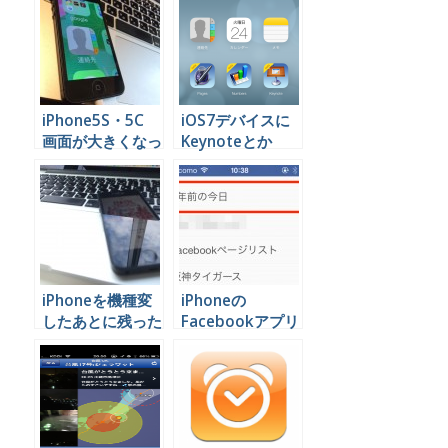
（見た目）
iPhone5S・5C
iOS7デバイスに
画面が大きくなっ
Keynoteとか
てしまったのを戻
Pagesとか
す方法
Numbersを無料
で入れる方法
iPhoneを機種変
iPhoneの
したあとに残った
Facebookアプリ
古いiPhoneの使
で１年前を振り返
い方をご提案！
る