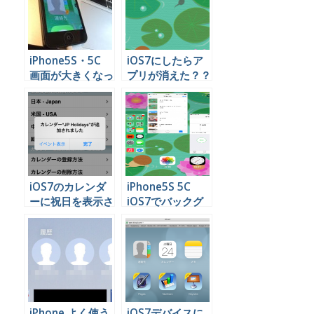
iPhone5S・5C
iOS7にしたらア
画面が大きくなっ
プリが消えた？？
てしまったのを戻
いやいや大丈夫大
す方法
丈夫
iOS7のカレンダ
iPhone5S 5C
ーに祝日を表示さ
iOS7でバックグ
せる手順
ラウンドで開いて
いるアプリを閉じ
る方法
iPhone よく使う
iOS7デバイスに