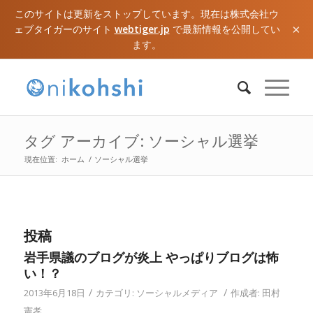
このサイトは更新をストップしています。現在は株式会社ウ
×
ェブタイガーのサイト
webtiger.jp
で最新情報を公開してい
ます。
タグ アーカイブ: ソーシャル選挙
現在位置:
ホーム
/
ソーシャル選挙
投稿
岩手県議のブログが炎上 やっぱりブログは怖
い！？
/
/
2013年6月18日
カテゴリ:
ソーシャルメディア
作成者:
田村
憲孝