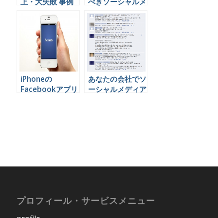
上・大失敗 事例
べきソーシャルメ
2013年 参院選
ディアのこと
iPhoneの
あなたの会社でソ
Facebookアプリ
ーシャルメディア
でコメントにタグ
担当者を選ぶとき
付けする
に絶対に間違って
はいけない３つの
ポイント
プロフィール・サービスメニュー