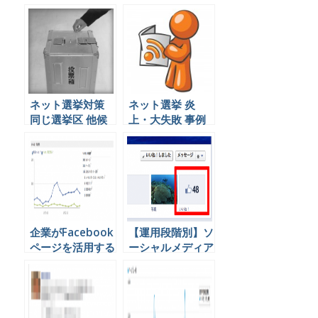
ネット選挙対策
ネット選挙 炎
同じ選挙区 他候
上・大失敗 事例
補のソーシャルメ
2013年 参院選
ディアの影響度を
分析できるツール
企業がFacebook
【運用段階別】ソ
ページを活用する
ーシャルメディア
時毎日チェックす
を企業が運営する
るべき３つの指標
ときに設定するべ
きＫＰＩとは