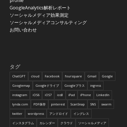
profile
GoogleAnalytics解析レポート
ソーシャルメディア効果測定
ソーシャルメディアコンサルティング
お問い合わせ
タグ
ChatGPT
cloud
Facebook
foursquare
Gmail
Google
Googlemap
Googleドライブ
Googleプラス
ingress
instagram
iOS6
iOS7
ios8
iPad
iPhone
LinkedIn
lynda.com
PDF保存
pinterest
ScanSnap
SNS
swarm
twitter
wordpress
アンドロイド
イングレス
インスタグラム
カレンダー
クラウド
ソーシャルメディア