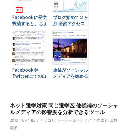
Facebookに長文
ブログ始めて２ヶ
投稿すると、ちょ
月 全然アクセス
っと損する３つの
が増えないんです
理由。
がどうしたらいい
ですか？？
Facebookや
企業がソーシャル
Twitter上での自
メディアを始める
社の評判を簡単に
ならまずは
調べる方法
Facebookをおす
すめする３つの理
由
ネット選挙対策 同じ選挙区 他候補のソーシャ
ルメディアの影響度を分析できるツール
/
/
2013年6月14日
カテゴリ:
ソーシャルメディア
作成者:
田村
憲孝