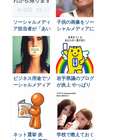
ソーシャルメディ
子供の画像をソー
ア担当者が「あい
シャルメディアに
つ何遊んでる
掲載することの危
の？」と言われな
険性とは
いために。SNS運
用の価値を会社に
示すための報告方
法とは
ビジネス用途でソ
岩手県議のブログ
ーシャルメディア
が炎上 やっぱり
を使う時に不平不
ブログは怖い！？
満を垂れ流しては
いけない３つの理
由
ネット選挙 炎
学校で教えておく