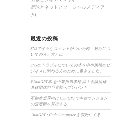
野球とネットとソーシャルメディア
(9)
最近の投稿
SNSでイヤなコメントがついた時、対応につ
いての考え方とは
SNSのトラブルについての本を中小規模のビ
ジネスに関わる方のために書きました。
#ChatGPT本 を企業担当者様 商工会議所様
各種団体担当者様へプレゼント
不動産業界向け ChatGPTで中古マンション
の査定額を算出する
ChatGPT : Code interpreter を有効にする