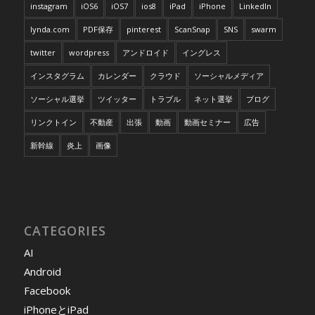
instagram
iOS6
iOS7
ios8
iPad
iPhone
LinkedIn
lynda.com
PDF保存
pinterest
ScanSnap
SNS
swarm
twitter
wordpress
アンドロイド
イングレス
インスタグラム
カレンダー
クラウド
ソーシャルメディア
ソーシャル選挙
ツイッター
トラブル
ネット選挙
ブログ
リンクトイン
不動産
出張
動画
動画セミナー
広告
新幹線
炎上
画像
CATEGORIES
AI
Android
Facebook
iPhoneとiPad