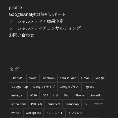
profile
GoogleAnalytics解析レポート
ソーシャルメディア効果測定
ソーシャルメディアコンサルティング
お問い合わせ
タグ
ChatGPT
cloud
Facebook
foursquare
Gmail
Google
Googlemap
Googleドライブ
Googleプラス
ingress
instagram
iOS6
iOS7
ios8
iPad
iPhone
LinkedIn
lynda.com
PDF保存
pinterest
ScanSnap
SNS
swarm
twitter
wordpress
アンドロイド
イングレス