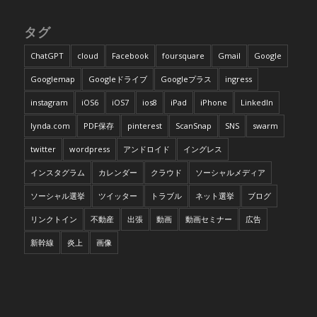
タグ
ChatGPT
cloud
Facebook
foursquare
Gmail
Google
Googlemap
Googleドライブ
Googleプラス
ingress
instagram
iOS6
iOS7
ios8
iPad
iPhone
LinkedIn
lynda.com
PDF保存
pinterest
ScanSnap
SNS
swarm
twitter
wordpress
アンドロイド
イングレス
インスタグラム
カレンダー
クラウド
ソーシャルメディア
ソーシャル選挙
ツイッター
トラブル
ネット選挙
ブログ
リンクトイン
不動産
出張
動画
動画セミナー
広告
新幹線
炎上
画像