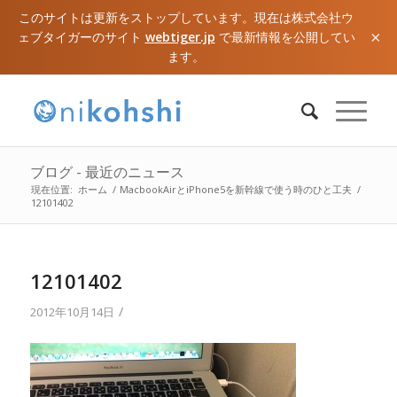
このサイトは更新をストップしています。現在は株式会社ウ
×
ェブタイガーのサイト
webtiger.jp
で最新情報を公開してい
ます。
ブログ - 最近のニュース
現在位置:
ホーム
/
MacbookAirとiPhone5を新幹線で使う時のひと工夫
/
12101402
12101402
/
2012年10月14日